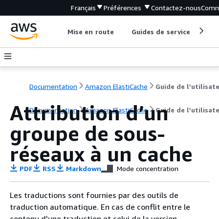
Français
Préférences
Contactez-nous
Comm
Mise en route
Guides de service
Out
Documentation
Amazon ElastiCache
Guide de l’utilisat
Attribution d’un
Documentation
Amazon ElastiCache
Guide de l’utilisat
groupe de sous-
réseaux à un cache
PDF
RSS
Markdown
Mode concentration
Les traductions sont fournies par des outils de
traduction automatique. En cas de conflit entre le
contenu d'une traduction et celui de la version