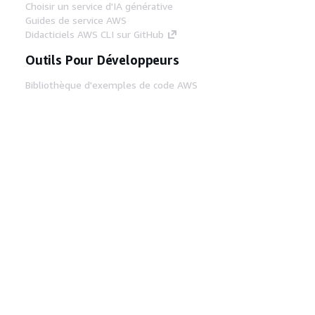
Choisir un service d'IA générative
Guides de service AWS
Didacticiels AWS CLI sur GitHub
Outils Pour Développeurs
Bibliothèque d'exemples de code AWS
AWS CLI
Centre de créateur AWS
Blog sur les outils AWS pour les
développeurs
Liens Utiles
Téléchargez les documents du serveur MCP
AWS
Connectez-vous à la console AWS
AWS re:Post
Confidentialité
Conditions d'utilisation du
site
Préférences de cookies
© 2026,
Amazon Web Services, Inc. ou ses affiliés. Tous