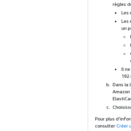
règles d
Les 
Les 
un p
Il n
192.
Dans la 
Amazon S
ElastiCa
Choisis
Pour plus d'info
consulter
Créer 