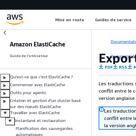
Mise en route
Guides de service
Documentati
Amazon ElastiCache
Expor
Documentati
Guide de l’utilisateur
PDF
RSS
M
Qu'est-ce que c'est ElastiCache ?
Les traductions 
Commencer avec ElastiCache
conflit entre le 
Outils pour agents
version anglaise
Création et gestion d'un cluster basé
sur des nœuds ElastiCache
Les traduction
Travailler avec ElastiCache
conflit entre 
Instantané et restauration
la version ang
Planification des sauvegardes
automatiques