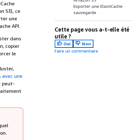
tiCache
Exporter une ElastiCache
n S3), ce
sauvegarde
rter une
Cache API.
Cette page vous a-t-elle été
utile ?
uster dans
Oui
Non
n, copier
Faire un commentaire
orcer le
luster,
s avec une
z peut-
traitement
quel
on.