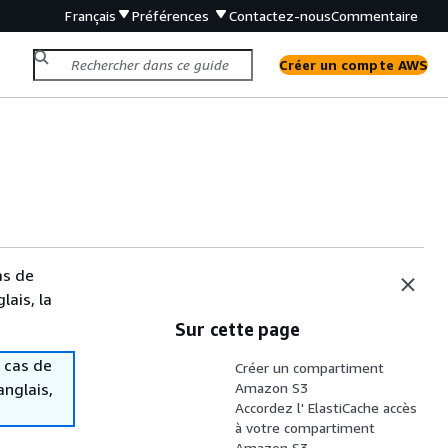
Français
Préférences
Contactez-nous
Commentaire
Créer un compte AWS
as de
lais, la
Sur cette page
 cas de
Créer un compartiment
anglais,
Amazon S3
Accordez l' ElastiCache accès
à votre compartiment
Amazon S3