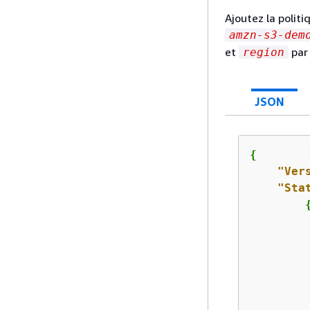
Ajoutez la poli
amzn-s3-dem
et
par
region
JSON
{
"Ver
"Sta
         