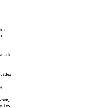
ent
e.
z-la à
rocédez
re
inon,
e. Les