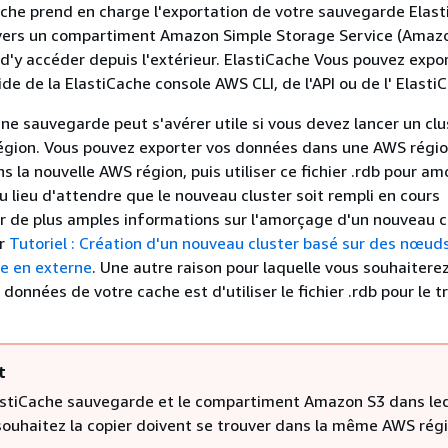
che prend en charge l'exportation de votre sauvegarde Elas
vers un compartiment Amazon Simple Storage Service (Amazo
d'y accéder depuis l'extérieur. ElastiCache Vous pouvez expo
de de la ElastiCache console AWS CLI, de l'API ou de l' Elasti
une sauvegarde peut s'avérer utile si vous devez lancer un cl
égion. Vous pouvez exporter vos données dans une AWS régio
ans la nouvelle AWS région, puis utiliser ce fichier .rdb pour am
 lieu d'attendre que le nouveau cluster soit rempli en cours
our de plus amples informations sur l'amorçage d'un nouveau c
er
Tutoriel : Création d'un nouveau cluster basé sur des nœud
e en externe
. Une autre raison pour laquelle vous souhaitere
 données de votre cache est d'utiliser le fichier .rdb pour le 
t
astiCache sauvegarde et le compartiment Amazon S3 dans le
souhaitez la copier doivent se trouver dans la même AWS régi