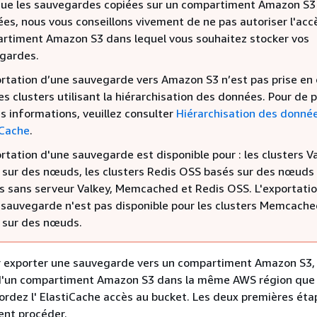
que les sauvegardes copiées sur un compartiment Amazon S3
ées, nous vous conseillons vivement de ne pas autoriser l'acc
rtiment Amazon S3 dans lequel vous souhaitez stocker vos
gardes.
ortation d’une sauvegarde vers Amazon S3 n’est pas prise en
es clusters utilisant la hiérarchisation des données. Pour de p
s informations, veuillez consulter
Hiérarchisation des donné
iCache
.
rtation d'une sauvegarde est disponible pour : les clusters V
 sur des nœuds, les clusters Redis OSS basés sur des nœuds 
s sans serveur Valkey, Memcached et Redis OSS. L'exportati
 sauvegarde n'est pas disponible pour les clusters Memcach
 sur des nœuds.
r exporter une sauvegarde vers un compartiment Amazon S3,
d'un compartiment Amazon S3 dans la même AWS région que 
rdez l' ElastiCache accès au bucket. Les deux premières éta
nt procéder.