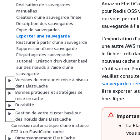
Amazon ElastiCa
Réalisation de sauvegardes
pour Redis OSS 
manuelles
Création d'une sauvegarde finale
qui vous permet 
Description des sauvegardes
sauvegarde à l'ai
Copie de sauvegardes
Exporter une sauvegarde
L'exportation d'
Restaurer à partir d’une sauvegarde
une autre AWS r
Suppression d'une sauvegarde
le fichier .rdb d
Étiquetage des sauvegardes
nouveau cache au
Tutoriel : Création d'un cluster basé
sur des nœuds à l'aide d'une
d'utilisation. P
sauvegarde
veuillez consult
Versions du moteur et mise à niveau
sauvegarde créé
dans ElastiCache
être exporter les
Bonnes pratiques et stratégies de
hors ligne.
mise en cache
Durabilité
Gestion de votre cluster basé sur
Importan
des nœuds dans ElastiCache
La El
Connexion automatique d'une instance
EC2 à un ElastiCache cache
vous 
Dimensionnement ElastiCache