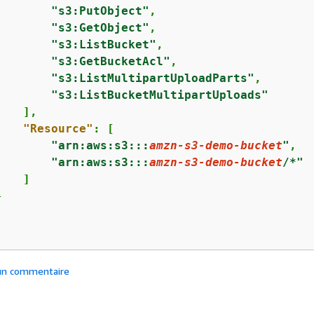
"s3:PutObject"
,

"s3:GetObject"
,

"s3:ListBucket"
,

"s3:GetBucketAcl"
,

"s3:ListMultipartUploadParts"
,

"s3:ListBucketMultipartUploads"
   ],

"Resource"
: [

"arn:aws:s3:::
amzn-s3-demo-bucket
"
,

"arn:aws:s3:::
amzn-s3-demo-bucket
/*"
   ]



 un commentaire