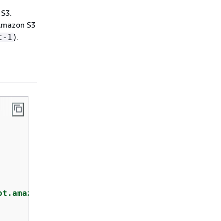
 S3.
Amazon S3
).
t-1
ot.amazonaws.com"