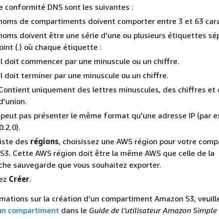
e conformité DNS sont les suivantes :
noms de compartiments doivent comporter entre 3 et 63 car
noms doivent être une série d'une ou plusieurs étiquettes sé
oint (.) où chaque étiquette :
Il doit commencer par une minuscule ou un chiffre.
Il doit terminer par une minuscule ou un chiffre.
Contient uniquement des lettres minuscules, des chiffres et 
d'union.
e peut pas présenter le même format qu'une adresse IP (par 
0.2.0).
liste des
régions
, choisissez une AWS région pour votre com
3. Cette AWS région doit être la même AWS que celle de la
che sauvegarde que vous souhaitez exporter.
sez
Créer
.
rmations sur la création d'un compartiment Amazon S3, veuill
un compartiment
dans le
Guide de l'utilisateur Amazon Simple