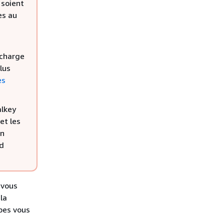
 soient
ès au
 charge
lus
es
alkey
et les
on
ed
 vous
la
pes vous