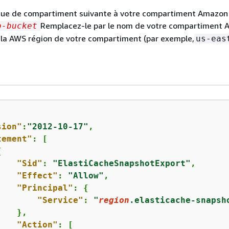
tique de compartiment suivante à votre compartiment Amazon
Remplacez-le par le nom de votre compartiment 
o-bucket
 la AWS région de votre compartiment (par exemple,
us-eas
sion"
:
"2012-10-17"
,

tement"
: [

{
"Sid"
: 
"ElastiCacheSnapshotExport"
,

"Effect"
: 
"Allow"
,

"Principal"
: 
{
"Service"
: 
"
region
.elasticache-snapsh
   },

"Action"
: [
