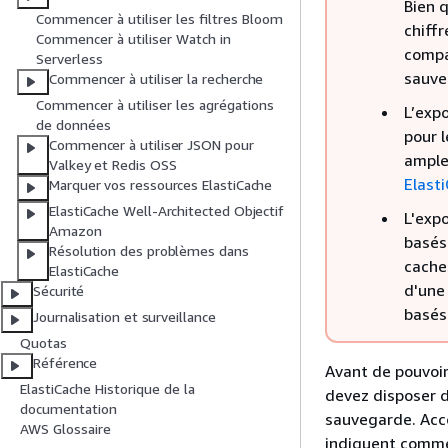
Bien 
Commencer à utiliser les filtres Bloom
chiffr
Commencer à utiliser Watch in
compa
Serverless
sauve
Commencer à utiliser la recherche
Commencer à utiliser les agrégations
L’exp
de données
pour l
Commencer à utiliser JSON pour
ample
Valkey et Redis OSS
Elast
Marquer vos ressources ElastiCache
ElastiCache Well-Architected Objectif
L'expo
Amazon
basés
Résolution des problèmes dans
cache
ElastiCache
d'une
Sécurité
basés
Journalisation et surveillance
Quotas
Référence
Avant de pouvoi
ElastiCache Historique de la
devez disposer 
documentation
sauvegarde. Acco
AWS Glossaire
indiquent comme