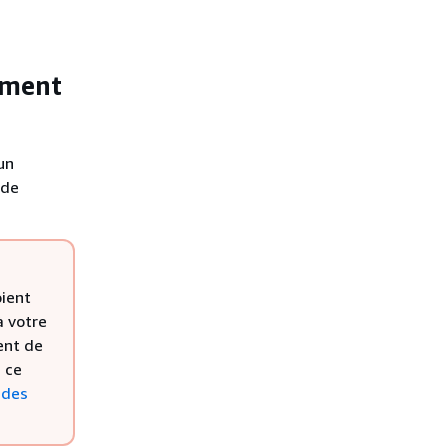
iment
un
 de
ient
à votre
ent de
 ce
 des