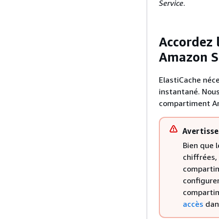
Service
.
Accordez 
Amazon S
ElastiCache néce
instantané. Nous
compartiment Ama
Avertiss
Bien que 
chiffrées
compartim
configurer
compartim
accès
dan