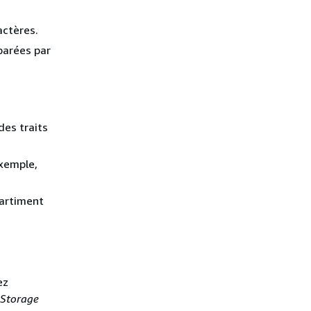
actères.
parées par
des traits
exemple,
partiment
ez
 Storage