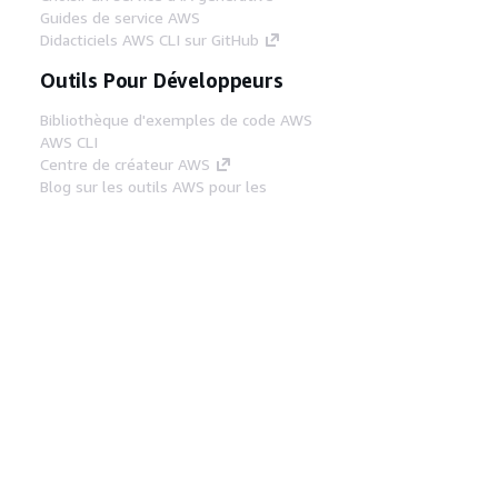
Guides de service AWS
Didacticiels AWS CLI sur GitHub
Outils Pour Développeurs
Bibliothèque d'exemples de code AWS
AWS CLI
Centre de créateur AWS
Blog sur les outils AWS pour les
développeurs
Liens Utiles
Téléchargez les documents du serveur MCP
AWS
Connectez-vous à la console AWS
AWS re:Post
Confidentialité
Conditions d'utilisation du
site
Préférences de cookies
© 2026,
Amazon Web Services, Inc. ou ses affiliés. Tous
droits réservés.