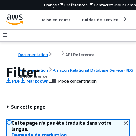
Français
Préférences
Contactez-nous
Comm
Mise en route
Guides de service
Out
Documentation
...
API Reference
Filter
Documentation
Amazon Relational Database Service (RDS)
API Reference
PDF
Markdown
Mode concentration
Sur cette page
Cette page n'a pas été traduite dans votre
langue.
Demande de traduction