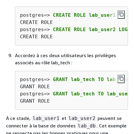
postgres=> 
CREATE ROLE lab_user1 LOGIN
CREATE ROLE
postgres=> 
CREATE ROLE lab_user2 LOGIN
CREATE ROLE
Accordez à ces deux utilisateurs les privilèges
associés au rôle lab_tech :
postgres=> 
GRANT lab_tech TO lab_user1
GRANT ROLE
postgres=> 
GRANT lab_tech TO lab_user2
GRANT ROLE
À ce stade,
et
peuvent se
lab_user1
lab_user2
connecter à la base de données
. Cet exemple
lab_db
ne respecte pas les bonnes pratiques pour une