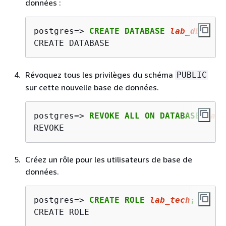
données :
postgres=> 
CREATE DATABASE 
lab_db
;
CREATE DATABASE
Révoquez tous les privilèges du schéma
PUBLIC
sur cette nouvelle base de données.
postgres=> 
REVOKE ALL ON DATABASE 
lab_
REVOKE
Créez un rôle pour les utilisateurs de base de
données.
postgres=> 
CREATE ROLE 
lab_tech
;
CREATE ROLE