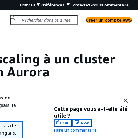
Français
Préférences
Contactez-nous
Commentaire
Créer un compte AWS
caling à un cluster
n Aurora
as de
lais, la
Cette page vous a-t-elle été
utile ?
Oui
Non
 cas de
Faire un commentaire
anglais,