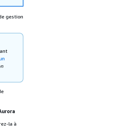
de gestion
sant
un
on
de
 Aurora
ez-la à