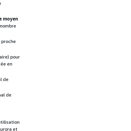
e
re moyen
e nombre
e proche
ire) pour
tée en
l de
mal de
tilisation
urora et