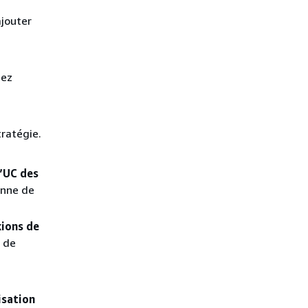
ajouter
sez
tratégie.
d’UC des
enne de
ions de
 de
isation