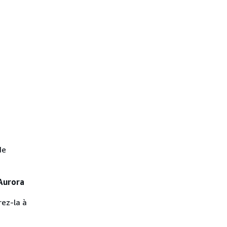
de
 Aurora
ez-la à