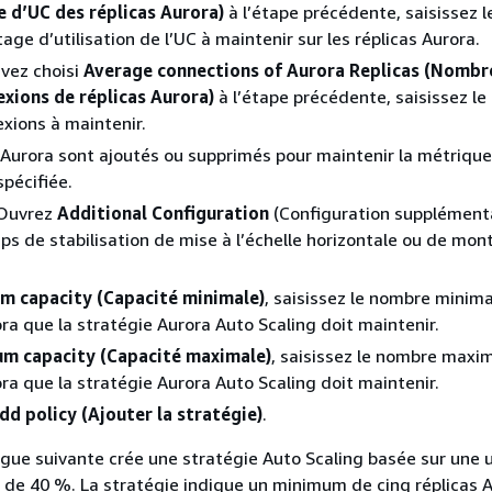
 d’UC des réplicas Aurora)
à l’étape précédente, saisissez l
age d’utilisation de l’UC à maintenir sur les réplicas Aurora.
avez choisi
Average connections of Aurora Replicas (Nomb
xions de réplicas Aurora)
à l’étape précédente, saisissez l
xions à maintenir.
 Aurora sont ajoutés ou supprimés pour maintenir la métriqu
spécifiée.
 Ouvrez
Additional Configuration
(Configuration supplémenta
ps de stabilisation de mise à l’échelle horizontale ou de mon
m capacity (Capacité minimale)
, saisissez le nombre minima
ora que la stratégie Aurora Auto Scaling doit maintenir.
m capacity (Capacité maximale)
, saisissez le nombre maxi
ora que la stratégie Aurora Auto Scaling doit maintenir.
dd policy (Ajouter la stratégie)
.
ogue suivante crée une stratégie Auto Scaling basée sur une u
de 40 %. La stratégie indique un minimum de cinq réplicas A