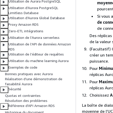
Utilisation de Aurora PostgreSQL
moyenne
Utilisation d’Aurora PostgreSQL
pourcent
Limitless Database
Si vous 
Utilisation d’Aurora Global Database
de conne
Proxy Amazon RDS
de conne
Zero-ETL intégrations
Des réplicas
Utilisation de l’Aurora serverless
de la valeur 
Utilisation de l’API de données Amazon
(Facultatif)
RDS
Utilisation de l’éditeur de requêtes
créer un tem
puissance.
Utilisation du machine learning Aurora
Exemples de code
Pour
Minimu
Bonnes pratiques avec Aurora
réplicas Aur
Réalisation d’une démonstration de
Pour
Maximu
faisabilité Aurora
réplicas Aur
Sécurité
Choisissez
A
Quotas et contraintes
Résolution des problèmes
La boîte de dial
Référence d'API Amazon RDS
moyenne de l’UC 
Historique du document