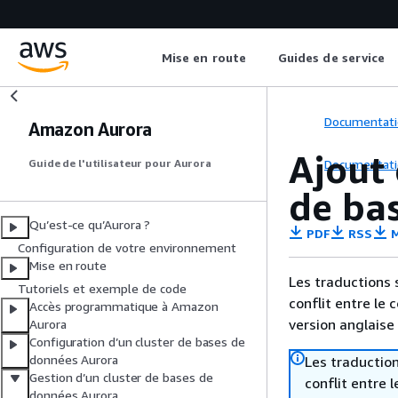
Mise en route
Guides de service
Documentati
Amazon Aurora
Ajout 
Documentati
Guide de l'utilisateur pour Aurora
de ba
Qu’est-ce qu’Aurora ?
PDF
RSS
M
Configuration de votre environnement
Mise en route
Les traductions 
Tutoriels et exemple de code
conflit entre le 
Accès programmatique à Amazon
version anglaise
Aurora
Configuration d’un cluster de bases de
données Aurora
Les traduction
Gestion d’un cluster de bases de
conflit entre 
données Aurora