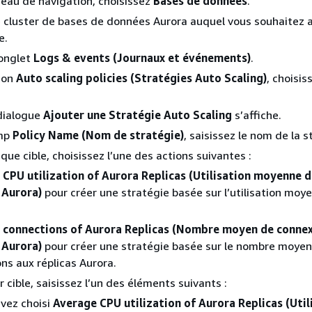
eau de navigation, choisissez
Bases de données
.
e cluster de bases de données Aurora auquel vous souhaitez 
e.
’onglet
Logs & events (Journaux et événements)
.
ion
Auto scaling policies (Stratégies Auto Scaling)
, choisis
dialogue
Ajouter une Stratégie Auto Scaling
s’affiche.
amp
Policy Name (Nom de stratégie)
, saisissez le nom de la s
que cible, choisissez l’une des actions suivantes :
CPU utilization of Aurora Replicas (Utilisation moyenne 
 Aurora)
pour créer une stratégie basée sur l’utilisation moy
 connections of Aurora Replicas (Nombre moyen de connex
 Aurora)
pour créer une stratégie basée sur le nombre moyen
ns aux réplicas Aurora.
r cible, saisissez l’un des éléments suivants :
avez choisi
Average CPU utilization of Aurora Replicas (Util