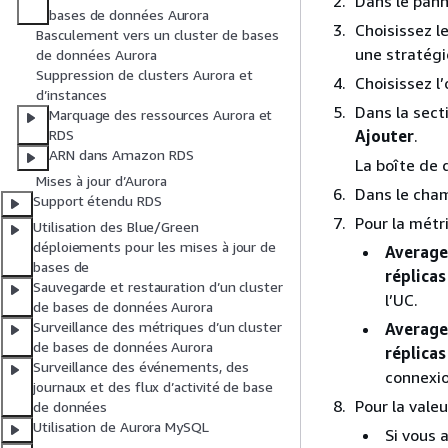
Dans le pann
bases de données Aurora
Choisissez l
Basculement vers un cluster de bases
une stratégi
de données Aurora
Suppression de clusters Aurora et
Choisissez l
d’instances
Dans la sect
Marquage des ressources Aurora et
Ajouter
.
RDS
ARN dans Amazon RDS
La boîte de 
Mises à jour d’Aurora
Dans le ch
Support étendu RDS
Pour la métri
Utilisation des Blue/Green
déploiements pour les mises à jour de
Average 
bases de
réplicas
Sauvegarde et restauration d’un cluster
l’UC.
de bases de données Aurora
Surveillance des métriques d’un cluster
Average
de bases de données Aurora
réplicas
Surveillance des événements, des
connexio
journaux et des flux d’activité de base
Pour la valeu
de données
Utilisation de Aurora MySQL
Si vous 