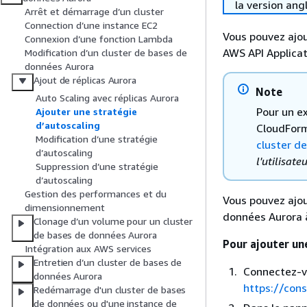
la version ang
Arrêt et démarrage d’un cluster
Connection d’une instance EC2
Vous pouvez ajou
Connexion d’une fonction Lambda
AWS API Applicat
Modification d’un cluster de bases de
données Aurora
Ajout de réplicas Aurora
Note
Auto Scaling avec réplicas Aurora
Pour un e
Ajouter une stratégie
d’autoscaling
CloudForm
Modification d’une stratégie
cluster d
d’autoscaling
l'utilisateu
Suppression d’une stratégie
d’autoscaling
Gestion des performances et du
Vous pouvez ajou
dimensionnement
données Aurora à
Clonage d’un volume pour un cluster
de bases de données Aurora
Pour ajouter un
Intégration aux AWS services
Entretien d’un cluster de bases de
Connectez-v
données Aurora
https://con
Redémarrage d'un cluster de bases
de données ou d'une instance de