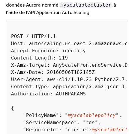
données Aurora nommé
à
myscalablecluster
l’aide de l’API Application Auto Scaling.
POST / HTTP/1.1

Host: autoscaling.us-east-2.amazonaws.com

Accept-Encoding: identity

Content-Length: 219

X-Amz-Target: AnyScaleFrontendService.Del
X-Amz-Date: 20160506T182145Z

User-Agent: aws-cli/1.10.23 Python/2.7.11
Content-Type: application/x-amz-json-1.1

Authorization: AUTHPARAMS

{
    "PolicyName": "
myscalablepolicy
",

    "ServiceNamespace": "rds",

    "ResourceId": "cluster:
myscalableclus