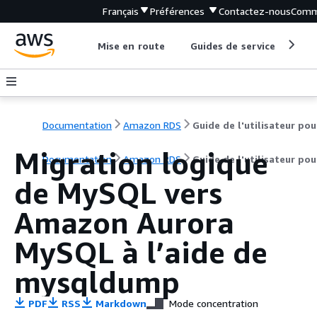
Français
Préférences
Contactez-nous
Comm
Mise en route
Guides de service
Out
Documentation
Amazon RDS
Migration logique
Documentation
Amazon RDS
Guide de l'utilisateur po
de MySQL vers
Amazon Aurora
MySQL à l’aide de
mysqldump
PDF
RSS
Markdown
Mode concentration