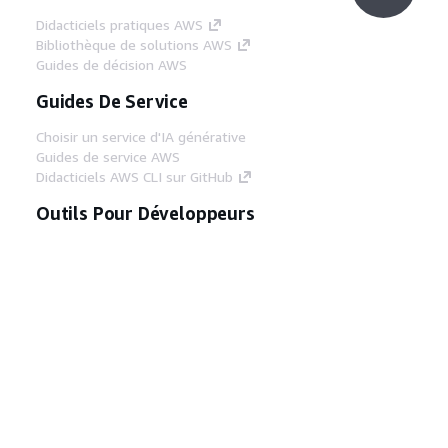
Didacticiels pratiques AWS
Bibliothèque de solutions AWS
Guides de décision AWS
Guides De Service
Choisir un service d'IA générative
Guides de service AWS
Didacticiels AWS CLI sur GitHub
Outils Pour Développeurs
Bibliothèque d'exemples de code AWS
AWS CLI
Centre de créateur AWS
Blog sur les outils AWS pour les
développeurs
Liens Utiles
Téléchargez les documents du serveur MCP
AWS
Connectez-vous à la console AWS