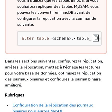
vous n’utilisez que les tables InnoDB. Si vous
souhaitez répliquer des tables MyISAM, vous
pouvez les convertir en InnoDB avant de
configurer la réplication avec la commande
suivante.
alter
table
<
schema
>
.
<
table_name
>
 en
Dans les sections suivantes, configurez la réplication,
arrêtez la réplication, mettez à l’échelle les lectures
pour votre base de données, optimisez la réplication
des journaux binaires et configurez le journal binaire
amélioré.
Rubriques
Configuration de la réplication des journaux
binaires pour Aurora MySQL