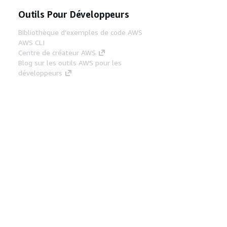
Outils Pour Développeurs
Bibliothèque d'exemples de code AWS
AWS CLI
Centre de créateur AWS
Blog sur les outils AWS pour les
développeurs
Liens Utiles
Téléchargez les documents du serveur MCP
AWS
Connectez-vous à la console AWS
AWS re:Post
Confidentialité
Conditions d'utilisation du
site
Préférences de cookies
© 2026,
Amazon Web Services, Inc. ou ses affiliés. Tous
droits réservés.
Français