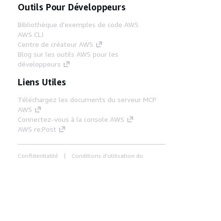
Outils Pour Développeurs
Bibliothèque d'exemples de code AWS
AWS CLI
Centre de créateur AWS
Blog sur les outils AWS pour les
développeurs
Liens Utiles
Téléchargez les documents du serveur MCP
AWS
Connectez-vous à la console AWS
AWS re:Post
Confidentialité
Conditions d'utilisation du
site
Préférences de cookies
© 2026,
Amazon Web Services, Inc. ou ses affiliés. Tous
droits réservés.
Français