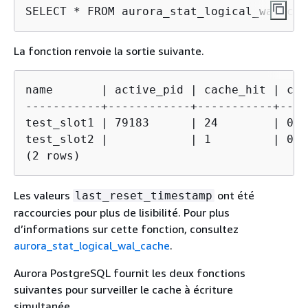
SELECT * FROM aurora_stat_logical_wal_cac
La fonction renvoie la sortie suivante.
name       | active_pid | cache_hit | cac
-----------+------------+-----------+----
test_slot1 | 79183      | 24        | 0  
test_slot2 |            | 1         | 0  
(2 rows)
Les valeurs
ont été
last_reset_timestamp
raccourcies pour plus de lisibilité. Pour plus
d’informations sur cette fonction, consultez
aurora_stat_logical_wal_cache
.
Aurora PostgreSQL fournit les deux fonctions
suivantes pour surveiller le cache à écriture
simultanée.