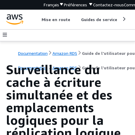
Français
Préférences
Contactez-nous
Comm
Mise en route
Guides de service
Out
Documentation
Amazon RDS
Surveillance du
Documentation
Amazon RDS
Guide de l'utilisateur po
cache à écriture
simultanée et des
emplacements
logiques pour la
réplication logique