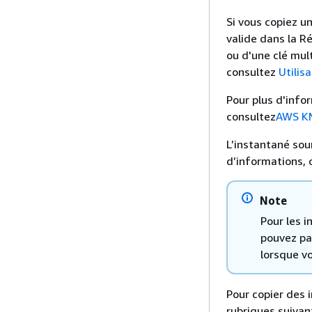
Si vous copiez u
valide dans la R
ou d'une clé mul
consultez
Utilis
Pour plus d'info
consultez
AWS KM
L’instantané sou
d’informations,
Note
Pour les 
pouvez pa
lorsque vo
Pour copier des 
rubriques suivan