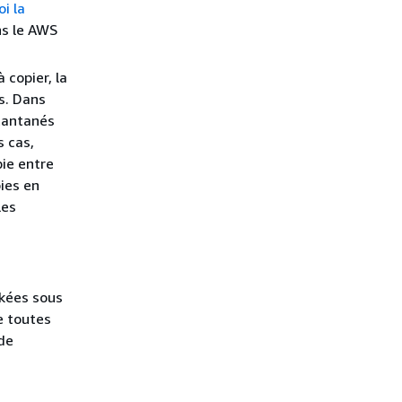
i la
ns le AWS
copier, la
s. Dans
stantanés
s cas,
ie entre
ies en
les
ckées sous
e toutes
de