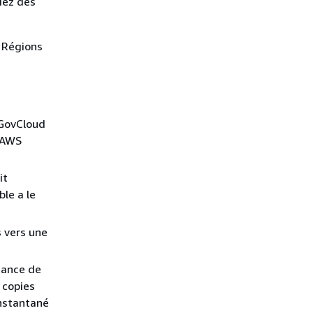
iez des
s Régions
 GovCloud
s AWS
it
ble a le
 vers une
tance de
 copies
instantané