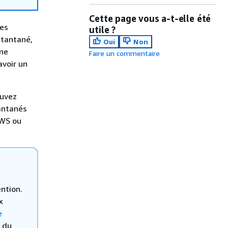
Cette page vous a-t-elle été
des
utile ?
stantané,
Oui
Non
une
Faire un commentaire
voir un
ouvez
antanés
AWS ou
ntion.
x
e
n du