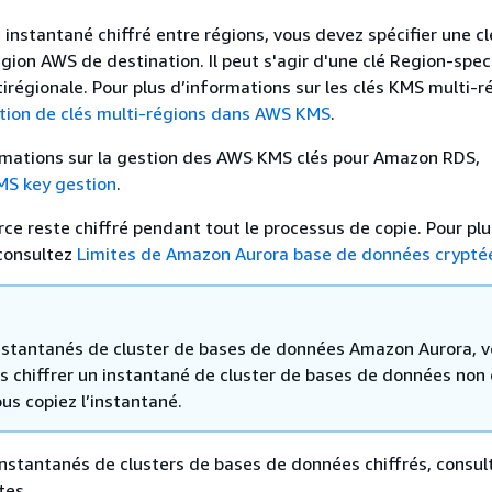
n instantané chiffré entre régions, vous devez spécifier une c
égion AWS de destination. Il peut s'agir d'une clé Region-spec
tirégionale. Pour plus d’informations sur les clés KMS multi-r
ation de clés multi-régions dans AWS KMS
.
rmations sur la gestion des AWS KMS clés pour Amazon RDS,
S key gestion
.
rce reste chiffré pendant tout le processus de copie. Pour plu
 consultez
Limites de Amazon Aurora base de données cryptée
instantanés de cluster de bases de données Amazon Aurora, v
s chiffrer un instantané de cluster de bases de données non 
us copiez l’instantané.
instantanés de clusters de bases de données chiffrés, consul
tes.