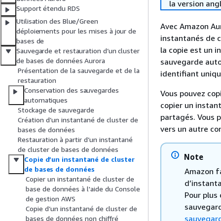
la version ang
Support étendu RDS
Utilisation des Blue/Green
Avec Amazon Aur
déploiements pour les mises à jour de
instantanés de c
bases de
la copie est un 
Sauvegarde et restauration d’un cluster
de bases de données Aurora
sauvegarde auto
Présentation de la sauvegarde et de la
identifiant uniqu
restauration
Conservation des sauvegardes
Vous pouvez copi
automatiques
copier un insta
Stockage de sauvegarde
partagés. Vous 
Création d’un instantané de cluster de
vers un autre co
bases de données
Restauration à partir d’un instantané
de cluster de bases de données
Note
Copie d’un instantané de cluster
de bases de données
Amazon fa
Copier un instantané de cluster de
d’instant
base de données à l'aide du Console
Pour plus
de gestion AWS
sauvegard
Copie d’un instantané de cluster de
sauvegar
bases de données non chiffré