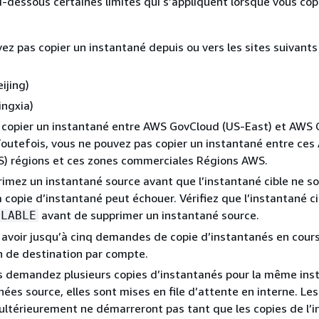
i-dessous certaines limites qui s’appliquent lorsque vous cop
ez pas copier un instantané depuis ou vers les sites suivant
ijing)
ingxia)
 copier un instantané entre AWS GovCloud (US-East) et AWS
outefois, vous ne pouvez pas copier un instantané entre ce
S) régions et ces zones commerciales Régions AWS.
rimez un instantané source avant que l’instantané cible ne so
a copie d’instantané peut échouer. Vérifiez que l’instantané ci
avant de supprimer un instantané source.
ILABLE
avoir jusqu’à cinq demandes de copie d’instantanés en cours
 de destination par compte.
s demandez plusieurs copies d’instantanés pour la même ins
ées source, elles sont mises en file d’attente en interne. Les
térieurement ne démarreront pas tant que les copies de l’