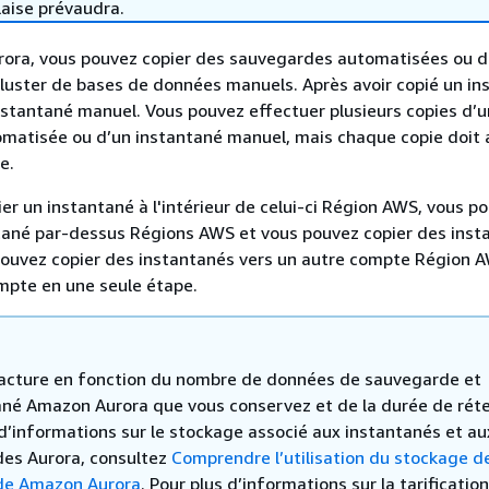
laise prévaudra.
ora, vous pouvez copier des sauvegardes automatisées ou 
luster de bases de données manuels. Après avoir copié un in
instantané manuel. Vous pouvez effectuer plusieurs copies d’
matisée ou d’un instantané manuel, mais chaque copie doit a
e.
er un instantané à l'intérieur de celui-ci Région AWS, vous p
ntané par-dessus Régions AWS et vous pouvez copier des inst
pouvez copier des instantanés vers un autre compte Région 
mpte en une seule étape.
cture en fonction du nombre de données de sauvegarde et
ané Amazon Aurora que vous conservez et de la durée de réte
 d’informations sur le stockage associé aux instantanés et au
es Aurora, consultez
Comprendre l’utilisation du stockage d
de Amazon Aurora
. Pour plus d’informations sur la tarificatio