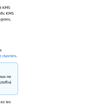
lé KMS
ific KMS
égions,
s
 clusters
.
ous ne
chiffré
tez les