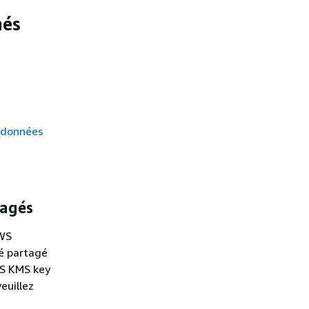
nés
e données
tagés
AWS
té partagé
WS KMS key
euillez