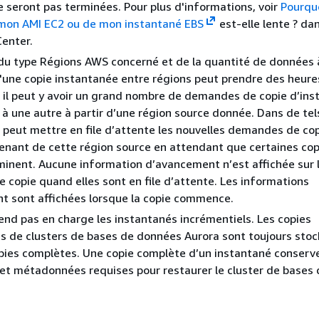
 seront pas terminées. Pour plus d'informations, voir
Pourquo
 mon AMI EC2 ou de mon instantané EBS
est-elle lente ? da
enter.
du type Régions AWS concerné et de la quantité de données à 
d'une copie instantanée entre régions peut prendre des heure
, il peut y avoir un grand nombre de demandes de copie d’in
 à une autre à partir d’une région source donnée. Dans de tel
eut mettre en file d’attente les nouvelles demandes de cop
enant de cette région source en attendant que certaines cop
minent. Aucune information d’avancement n’est affichée sur 
copie quand elles sont en file d’attente. Les informations
t sont affichées lorsque la copie commence.
end pas en charge les instantanés incrémentiels. Les copies
s de clusters de bases de données Aurora sont toujours sto
pies complètes. Une copie complète d’un instantané conserv
et métadonnées requises pour restaurer le cluster de bases 