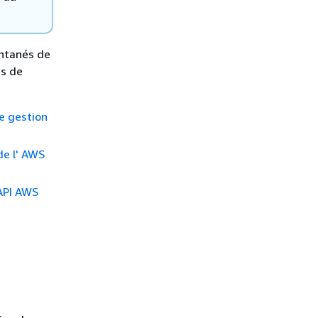
antanés de
es de
e gestion
de l' AWS
'API AWS
s