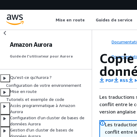
Mise en route
Guides de service
Documentati
Amazon Aurora
Copie 
Documentati
Guide de l'utilisateur pour Aurora
donné
Qu’est-ce qu’Aurora ?
PDF
RSS
M
Configuration de votre environnement
Mise en route
Les traductions 
Tutoriels et exemple de code
conflit entre le 
Accès programmatique à Amazon
version anglaise
Aurora
Configuration d’un cluster de bases de
données Aurora
Les traduction
Gestion d’un cluster de bases de
conflit entre 
données Aurora