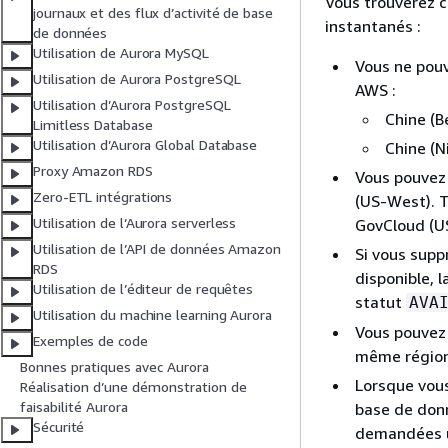
Vous trouverez c
journaux et des flux d’activité de base
instantanés :
de données
Utilisation de Aurora MySQL
Vous ne pouv
Utilisation de Aurora PostgreSQL
AWS :
Utilisation d’Aurora PostgreSQL
Chine (Be
Limitless Database
Utilisation d’Aurora Global Database
Chine (N
Proxy Amazon RDS
Vous pouvez
Zero-ETL intégrations
(US-West). T
Utilisation de l’Aurora serverless
GovCloud (U
Utilisation de l’API de données Amazon
Si vous supp
RDS
disponible, l
Utilisation de l’éditeur de requêtes
statut
AVA
Utilisation du machine learning Aurora
Vous pouvez 
Exemples de code
même région
Bonnes pratiques avec Aurora
Lorsque vou
Réalisation d’une démonstration de
faisabilité Aurora
base de donn
Sécurité
demandées ul