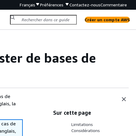
Français
Préférences
Contactez-nous
Commentaire
Créer un compte AWS
ster de bases de
as de
lais, la
Sur cette page
 cas de
Limitations
anglais,
Considérations