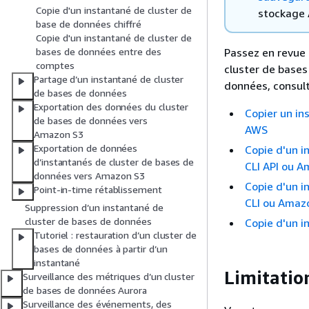
Copie d'un instantané de cluster de
stockage 
base de données chiffré
Copie d'un instantané de cluster de
Passez en revue l
bases de données entre des
comptes
cluster de bases
Partage d’un instantané de cluster
données, consult
de bases de données
Exportation des données du cluster
Copier un in
de bases de données vers
AWS
Amazon S3
Exportation de données
Copie d'un i
d’instantanés de cluster de bases de
CLI API ou 
données vers Amazon S3
Copie d'un i
Point-in-time rétablissement
CLI ou Amaz
Suppression d’un instantané de
cluster de bases de données
Copie d'un i
Tutoriel : restauration d’un cluster de
bases de données à partir d’un
instantané
Limitatio
Surveillance des métriques d’un cluster
de bases de données Aurora
Surveillance des événements, des