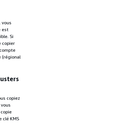
, vous
é est
ble. Si
e copier
e compte
 (régional
lusters
ous copiez
i vous
 copie
e clé KMS