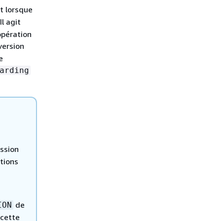
t lorsque
 Il agit
opération
version
e
arding
ession
ations
de
ION
 cette