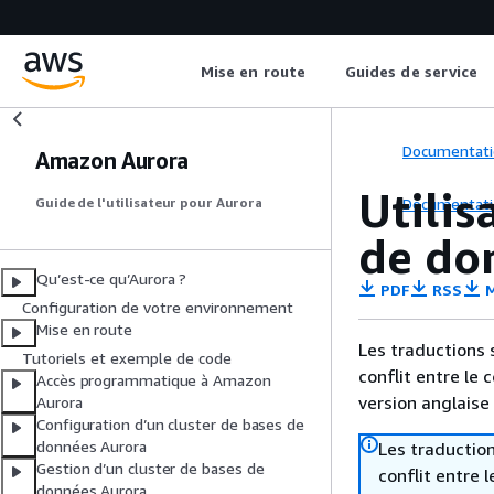
Mise en route
Guides de service
Documentati
Amazon Aurora
Utilis
Documentati
Guide de l'utilisateur pour Aurora
de do
Qu’est-ce qu’Aurora ?
PDF
RSS
M
Configuration de votre environnement
Mise en route
Les traductions 
Tutoriels et exemple de code
conflit entre le 
Accès programmatique à Amazon
version anglaise
Aurora
Configuration d’un cluster de bases de
données Aurora
Les traduction
Gestion d’un cluster de bases de
conflit entre 
données Aurora