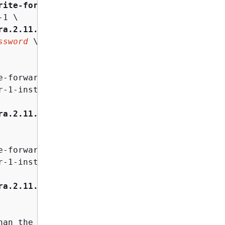
rite-forwarding-test
 \

1 \

ra.2.11.1
 \

ssword
 \

-forwarding-test-cluster-1 \

-1-instance-1 \

ra.2.11.1
 \

-forwarding-test-cluster-1 \

-1-instance-2 \

ra.2.11.1
 \

an the global database,
