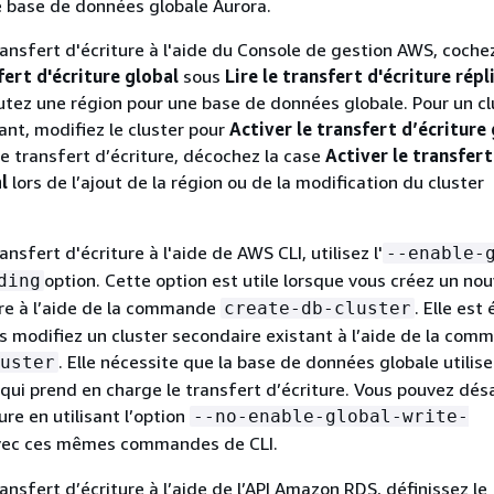
 base de données globale Aurora.
transfert d'écriture à l'aide du Console de gestion AWS, coche
fert d'écriture global
sous
Lire le transfert d'écriture répl
utez une région pour une base de données globale. Pour un cl
ant, modifiez le cluster pour
Activer le transfert d’écriture
le transfert d’écriture, décochez la case
Activer le transfert
l
lors de l’ajout de la région ou de la modification du cluster
ansfert d'écriture à l'aide de AWS CLI, utilisez l'
--enable-
option. Cette option est utile lorsque vous créez un no
ding
ire à l’aide de la commande
. Elle es
create-db-cluster
us modifiez un cluster secondaire existant à l’aide de la com
. Elle nécessite que la base de données globale utilis
uster
 qui prend en charge le transfert d’écriture. Vous pouvez désa
ure en utilisant l’option
--no-enable-global-write-
ec ces mêmes commandes de CLI.
ransfert d’écriture à l’aide de l’API Amazon RDS, définissez le