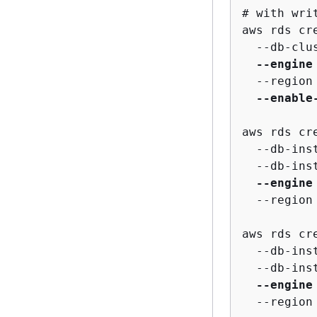
# with wri
aws rds cr
  --db-clu
--engine
  --region
--enable
aws rds cr
  --db-ins
  --db-ins
--engine
  --region
aws rds cr
  --db-ins
  --db-ins
--engine
  --region