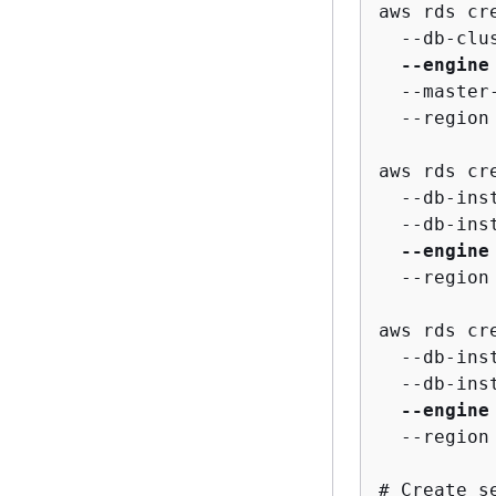
aws rds cr
  --db-clu
--engine
  --master
  --region
aws rds cr
  --db-ins
  --db-ins
--engine
  --region
aws rds cr
  --db-ins
  --db-ins
--engine
  --region
# Create s