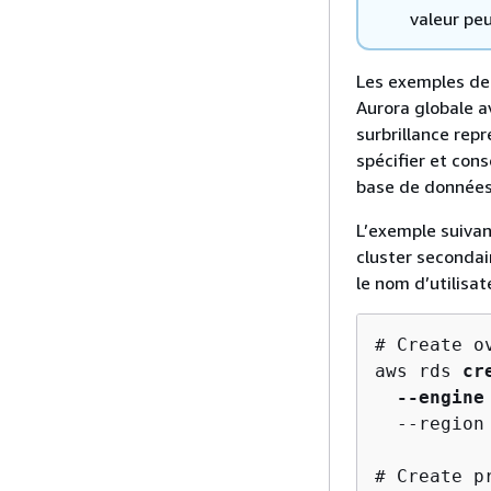
valeur pe
Les exemples de
Aurora globale a
surbrillance rep
spécifier et cons
base de données
L’exemple suivan
cluster secondai
le nom d’utilisa
# Create o
aws rds 
cr
--engine
  --region
# Create p