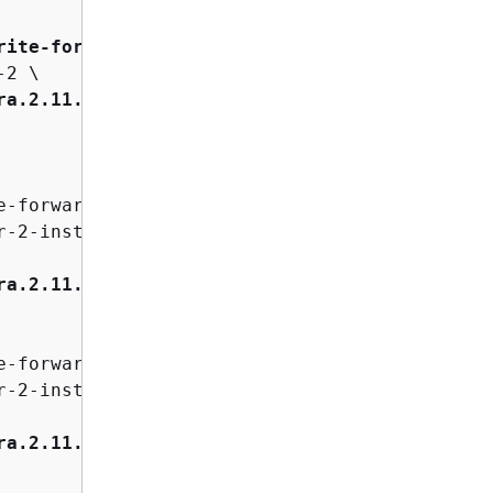
rite-forwarding-test
 \

2 \

ra.2.11.1
 \

-forwarding-test-cluster-2 \

-2-instance-1 \

ra.2.11.1
 \

-forwarding-test-cluster-2 \

-2-instance-2 \

ra.2.11.1
 \
