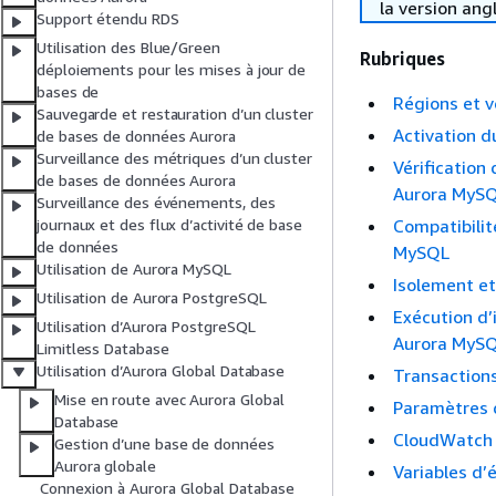
la version ang
Support étendu RDS
Utilisation des Blue/Green
Rubriques
déploiements pour les mises à jour de
bases de
Régions et v
Sauvegarde et restauration d’un cluster
Activation d
de bases de données Aurora
Surveillance des métriques d’un cluster
Vérification
de bases de données Aurora
Aurora MyS
Surveillance des événements, des
Compatibilit
journaux et des flux d’activité de base
de données
MySQL
Utilisation de Aurora MySQL
Isolement et
Utilisation de Aurora PostgreSQL
Exécution d’
Utilisation d’Aurora PostgreSQL
Aurora MyS
Limitless Database
Utilisation d’Aurora Global Database
Transactions
Mise en route avec Aurora Global
Paramètres d
Database
CloudWatch 
Gestion d’une base de données
Aurora globale
Variables d’
Connexion à Aurora Global Database