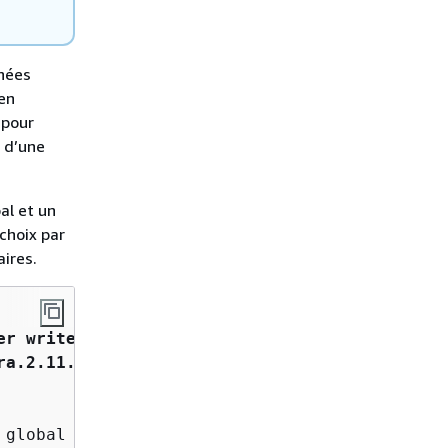
nées
 en
 pour
e d’une
al et un
choix par
aires.
er write-forwarding-test
 \

ra.2.11.1
 \

global database.
