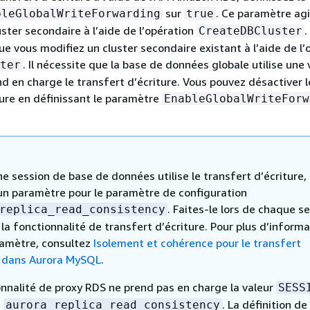
sur
. Ce paramètre agi
bleGlobalWriteForwarding
true
uster secondaire à l’aide de l’opération
.
CreateDBCluster
e vous modifiez un cluster secondaire existant à l’aide de l’
. Il nécessite que la base de données globale utilise une 
ter
nd en charge le transfert d’écriture. Vous pouvez désactiver l
ture en définissant le paramètre
EnableGlobalWriteForw
e session de base de données utilise le transfert d’écriture,
 un paramètre pour le paramètre de configuration
. Faites-le lors de chaque s
replica_read_consistency
e la fonctionnalité de transfert d’écriture. Pour plus d’inform
ramètre, consultez
Isolement et cohérence pour le transfert
e dans Aurora MySQL
.
onnalité de proxy RDS ne prend pas en charge la valeur
SESS
e
. La définition de
aurora_replica_read_consistency