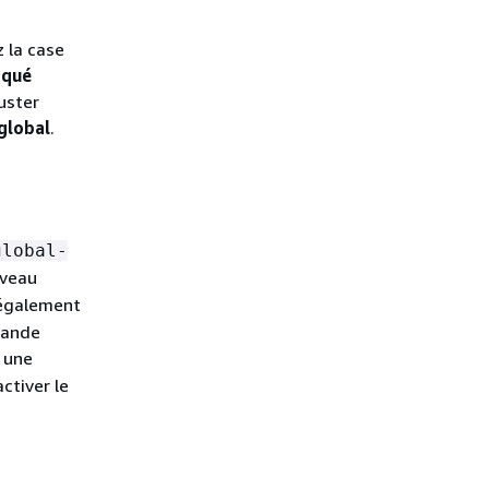
z la case
iqué
uster
 global
.
global-
uveau
t également
mande
e une
ctiver le