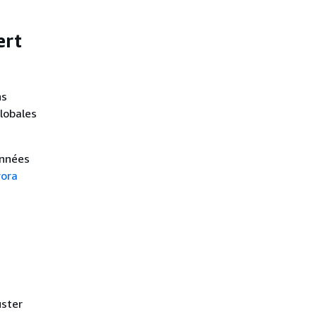
Aurora MySQL
CloudWatch Métriques
Amazon pour le transfert
ert
d'écriture dans Aurora
MySQL
Variables d’état Aurora
MySQL pour le transfert
ns
d’écriture
lobales
onnées
rora
uster