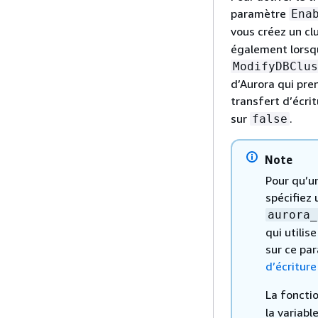
paramètre
Ena
vous créez un cl
également lorsqu
ModifyDBClus
d’Aurora qui pre
transfert d’écri
sur
.
false
Note
Pour qu’un
spécifiez
aurora_
qui utilis
sur ce pa
d’écritur
La foncti
la variabl