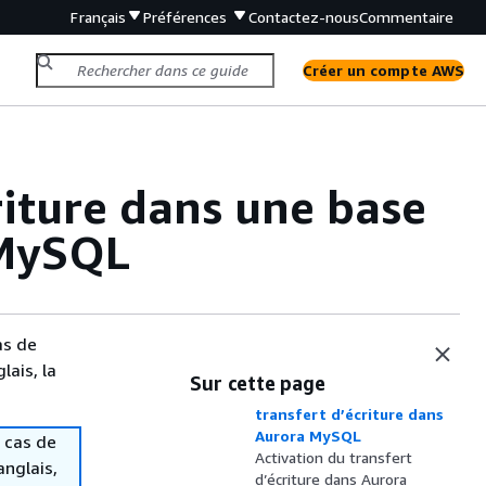
Français
Préférences
Contactez-nous
Commentaire
Créer un compte AWS
riture dans une base
 MySQL
as de
lais, la
Régions et versions
Sur cette page
disponibles pour le
transfert d’écriture dans
Aurora MySQL
 cas de
Activation du transfert
anglais,
d’écriture dans Aurora