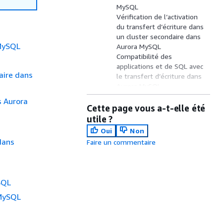
MySQL
Vérification de l’activation
du transfert d’écriture dans
un cluster secondaire dans
 MySQL
Aurora MySQL
Compatibilité des
applications et de SQL avec
daire dans
le transfert d’écriture dans
Aurora MySQL
Isolement et cohérence
s Aurora
pour le transfert d’écriture
Cette page vous a-t-elle été
dans Aurora MySQL
utile ?
Exécution d’instructions en
Oui
Non
plusieurs parties avec le
 dans
Faire un commentaire
transfert d’écriture dans
Aurora MySQL
Transactions avec transfert
d’écriture dans Aurora
SQL
MySQL
Paramètres de
 MySQL
configuration pour le
transfert d’écriture dans