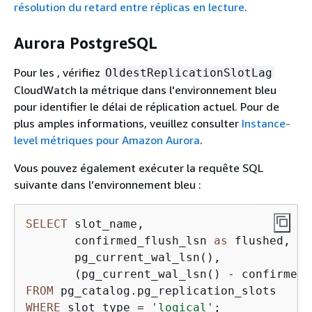
résolution du retard entre réplicas en lecture
.
Aurora PostgreSQL
Pour les , vérifiez
OldestReplicationSlotLag
CloudWatch la métrique dans l'environnement bleu
pour identifier le délai de réplication actuel. Pour de
plus amples informations, veuillez consulter
Instance-
level métriques pour Amazon Aurora
.
Vous pouvez également exécuter la requête SQL
suivante dans l’environnement bleu :
SELECT
 slot_name,

       confirmed_flush_lsn 
as
 flushed,

       pg_current_wal_lsn(),

       (pg_current_wal_lsn() 
-
 confirmed_
FROM
WHERE
 slot_type 
=
'logical'
;
