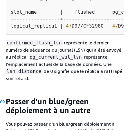
slot_name        
|
    flushed    
|
 pg_cur
-----------------+---------------+-------
logical_replica1 
|
47
D97
/
CF32980 
|
47
D97
/
représente le dernier
confirmed_flush_lsn
numéro de séquence du journal (LSN) qui a été envoyé
au réplica.
représente
pg_current_wal_lsn
l’emplacement actuel de la base de données. Une
de 0 signifie que le réplica a rattrapé
lsn_distance
son retard.
Passer d'un blue/green
déploiement à un autre
Vous pouvez passer d'un blue/green déploiement à