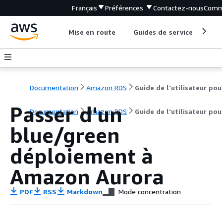
Français
Préférences
Contactez-nous
Comm
Mise en route
Guides de service
Out
Documentation
Amazon RDS
Passer d'un
Documentation
Amazon RDS
Guide de l'utilisateur po
blue/green
déploiement à
Amazon Aurora
PDF
RSS
Markdown
Mode concentration