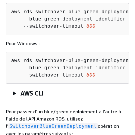
aws rds switchover-blue-green-deployment \
    --blue-green-deployment-identifier 
bg
    --switchover-timeout 
600
Pour Windows :
aws rds switchover-blue-green-deployment ^
    --blue-green-deployment-identifier 
bg
    --switchover-timeout 
600
AWS CLI
Pour passer d'un blue/green déploiement à l'autre à
l'aide de l'API Amazon RDS, utilisez
l'
opération
SwitchoverBlueGreenDeployment
avec les paramètres suivants :