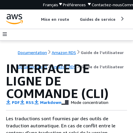
Français
Préférences
Contactez-nous
Comm
Mise en route
Guides de service
Out
Documentation
Amazon RDS
Guide de l’utilisateur
INTERFACE DE
Documentation
Amazon RDS
Guide de l’utilisateur
LIGNE DE
COMMANDE (CLI)
PDF
RSS
Markdown
Mode concentration
Les traductions sont fournies par des outils de
traduction automatique. En cas de conflit entre le
contenu d'une traduction et celui de la version