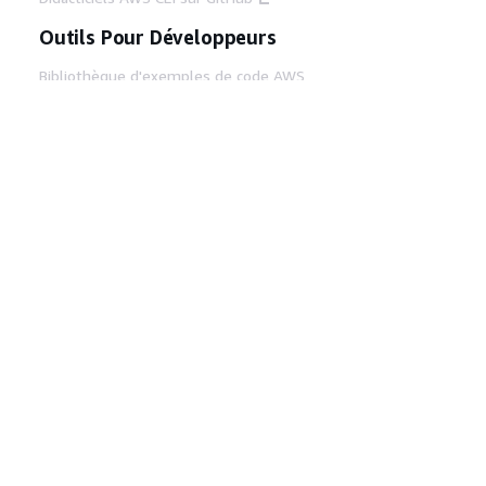
Outils Pour Développeurs
Bibliothèque d'exemples de code AWS
AWS CLI
Centre de créateur AWS
Blog sur les outils AWS pour les
développeurs
Liens Utiles
Téléchargez les documents du serveur MCP
AWS
Connectez-vous à la console AWS
AWS re:Post
Confidentialité
Conditions d'utilisation du
site
Préférences de cookies
© 2026,
Amazon Web Services, Inc. ou ses affiliés. Tous
droits réservés.
Français