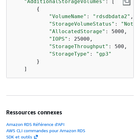
"AdditionalStorageVolumes"
: [

{
"VolumeName"
: 
"rdsdbdata2"
,

"StorageVolumeStatus"
: 
"Not-i
"AllocatedStorage"
: 5000,

"IOPS"
: 25000,

"StorageThroughput"
: 500,

"StorageType"
: 
"gp3"
        }

    ]
Ressources connexes
Amazon RDS Référence d'API
AWS CLI commandes pour Amazon RDS
SDK et outils