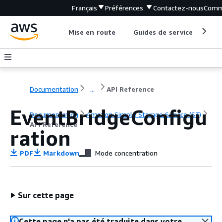
Français
Préférences
Contactez-nous
Comm
Mise en route
Guides de service
Out
Documentation
...
API Reference
EventBridgeConfigu
Documentation
Amazon Simple Storage Service (S3)
API Reference
ration
PDF
Markdown
Mode concentration
Sur cette page
Cette page n'a pas été traduite dans votre