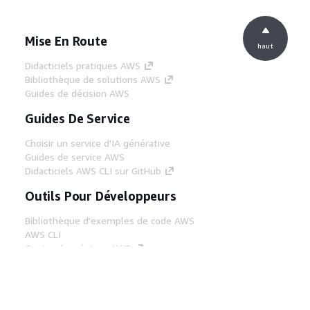
Mise En Route
haut
Didacticiels pratiques AWS
Bibliothèque de solutions AWS
Guides de décision AWS
Guides De Service
Choisir un service d'IA générative
Guides de service AWS
Didacticiels AWS CLI sur GitHub
Outils Pour Développeurs
Bibliothèque d'exemples de code AWS
AWS CLI
Centre de créateur AWS
Blog sur les outils AWS pour les
développeurs
Liens Utiles