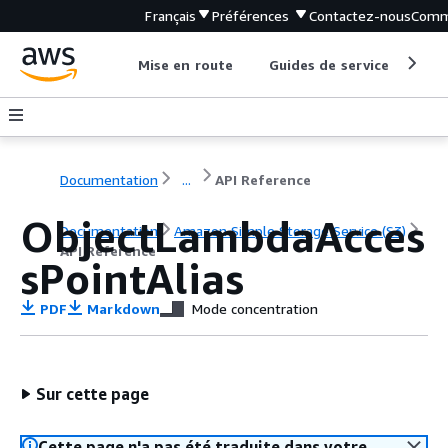
Français
Préférences
Contactez-nous
Comm
Mise en route
Guides de service
Out
Documentation
...
API Reference
ObjectLambdaAcces
Documentation
Amazon Simple Storage Service (S3)
API Reference
sPointAlias
PDF
Markdown
Mode concentration
Sur cette page
Cette page n'a pas été traduite dans votre