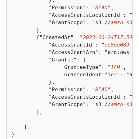
            },

            "Permission": "
READ
",

            "AccessGrantsLocationId": "
23
            "GrantScope": "s3://
amzn-s3-d
        },

{
"CreatedAt": "
2023-06-24T17:54:4
            "AccessGrantId": "
ee8ee089-b2
            "AccessGrantArn": "arn:aws:s3
            "Grantee": 
{
                "GranteeType": "
IAM
",

                "GranteeIdentifier": "arn
            },

            "Permission": "
READ
",

            "AccessGrantsLocationId": "
12
            "GrantScope": "s3://
amzn-s3-d
        },

    ]

}		