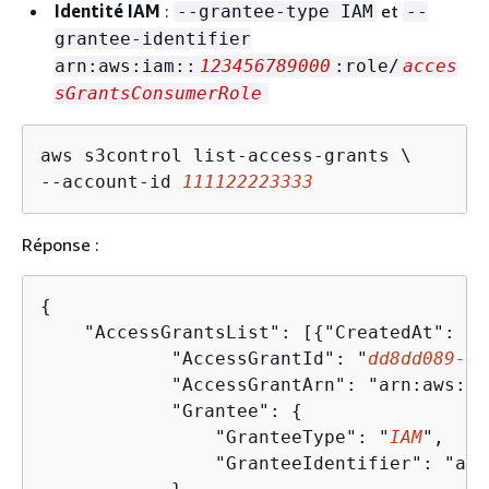
Identité IAM
:
et
--grantee-type IAM
--
grantee-identifier
arn:aws:iam::
123456789000
:role/
acces
sGrantsConsumerRole
aws s3control list-access-grants \

--account-id 
111122223333
Réponse :
{
    "AccessGrantsList": [
{
"CreatedAt": "
2
            "AccessGrantId": "
dd8dd089-b2
            "AccessGrantArn": "arn:aws:s3
            "Grantee": 
{
                "GranteeType": "
IAM
",

                "GranteeIdentifier": "arn