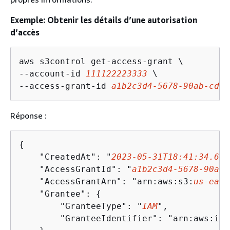
Exemple: Obtenir les détails d’une autorisation
d’accès
aws s3control get-access-grant \

--account-id 
111122223333
 \

--access-grant-id 
a1b2c3d4-5678-90ab-cdef
Réponse :
{
    "CreatedAt": "
2023-05-31T18:41:34.663
    "AccessGrantId": "
a1b2c3d4-5678-90ab-
    "AccessGrantArn": "arn:aws:s3:
us-east
    "Grantee": 
{
        "GranteeType": "
IAM
",

        "GranteeIdentifier": "arn:aws:iam