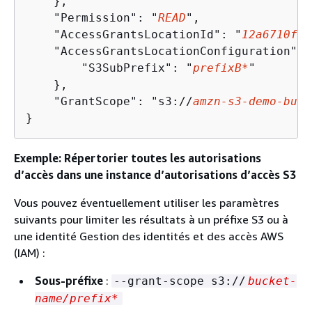
    },

    "Permission": "
READ
",

    "AccessGrantsLocationId": "
12a6710f-5
    "AccessGrantsLocationConfiguration": 
        "S3SubPrefix": "
prefixB*
"

    },

    "GrantScope": "s3://
amzn-s3-demo-buck
}
Exemple: Répertorier toutes les autorisations
d’accès dans une instance d’autorisations d’accès S3
Vous pouvez éventuellement utiliser les paramètres
suivants pour limiter les résultats à un préfixe S3 ou à
une identité Gestion des identités et des accès AWS
(IAM) :
Sous-préfixe
:
--grant-scope s3://
bucket-
name/prefix*