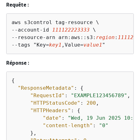
Requête :
aws s3control tag-resource \

--account-id 
111122223333
 \

--resource-arn arn:aws::s3:
region
:
1111222
--tags "Key=
key1
,Value=
value1
Réponse :
{
"ResponseMetadata"
: 
{
"RequestId"
: 
"EXAMPLE123456789"
,

"HTTPStatusCode"
: 
200
,

"HTTPHeaders"
: 
{
"date"
: 
"Wed, 19 Jun 2025 10:30
"content-length"
: 
"0"
      },
