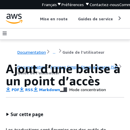
Français
Préférences
Contactez-nous
Comm
Mise en route
Guides de service
Out
Documentation
...
Guide de l’utilisateur
Ajout d’une balise à
Documentation
Amazon Simple Storage Service (S3)
Guide de l’utilisateur
un point d’accès
PDF
RSS
Markdown
Mode concentration
Sur cette page
Les traductions sont fournies par des outils de