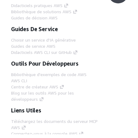
Didacticiels pratiques AWS
Bibliothèque de solutions AWS
Guides de décision AWS
Guides De Service
Choisir un service d'IA générative
Guides de service AWS
Didacticiels AWS CLI sur GitHub
Outils Pour Développeurs
Bibliothèque d'exemples de code AWS
AWS CLI
Centre de créateur AWS
Blog sur les outils AWS pour les
développeurs
Liens Utiles
Téléchargez les documents du serveur MCP
AWS
Connectez-vous à la console AWS