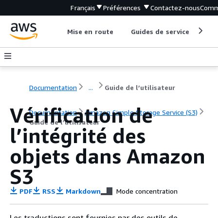
Français
Préférences
Contactez-nous
Comm
Mise en route
Guides de service
Out
Documentation
...
Guide de l’utilisateur
Vérification de
Documentation
Amazon Simple Storage Service (S3)
Guide de l’utilisateur
l’intégrité des
objets dans Amazon
S3
PDF
RSS
Markdown
Mode concentration
Les traductions sont fournies par des outils de