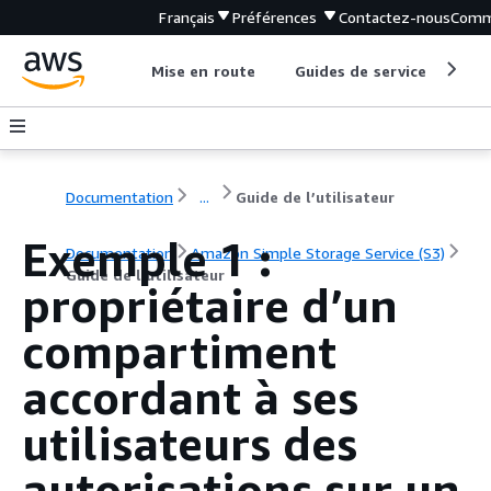
Français
Préférences
Contactez-nous
Comm
Mise en route
Guides de service
Out
Documentation
...
Guide de l’utilisateur
Exemple 1 :
Documentation
Amazon Simple Storage Service (S3)
Guide de l’utilisateur
propriétaire d’un
compartiment
accordant à ses
utilisateurs des
autorisations sur un