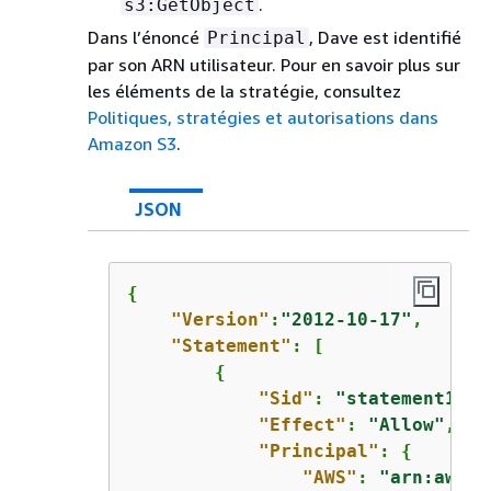
.
s3:GetObject
Dans l’énoncé
, Dave est identifié
Principal
par son ARN utilisateur. Pour en savoir plus sur
les éléments de la stratégie, consultez
Politiques, stratégies et autorisations dans
Amazon S3
.
JSON
{
"Version"
:
"2012-10-17"
,

"Statement"
: [

{
"Sid"
: 
"statement1"
,

"Effect"
: 
"Allow"
,

"Principal"
: 
{
"AWS"
: 
"arn:aws:i