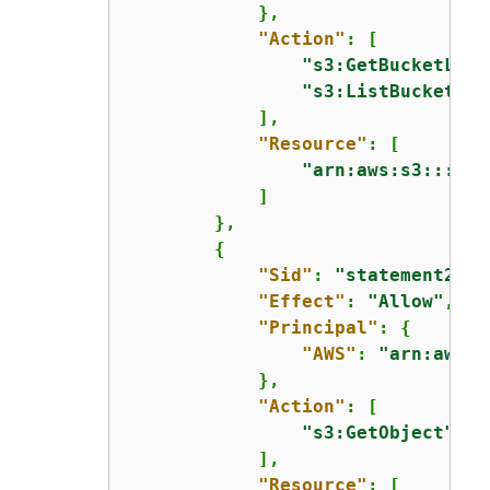
            },

"Action"
: [

"s3:GetBucketLoca
"s3:ListBucket"
            ],

"Resource"
: [

"arn:aws:s3:::
aws
            ]

        },

{
"Sid"
: 
"statement2"
,

"Effect"
: 
"Allow"
,

"Principal"
: 
{
"AWS"
: 
"arn:aws:i
            },

"Action"
: [

"s3:GetObject"
            ],

"Resource"
: [
