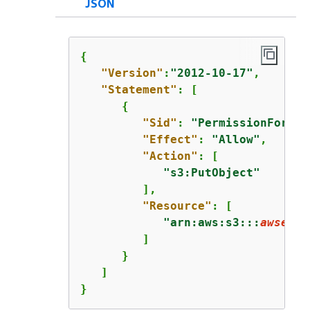
JSON
{
"Version"
:
"2012-10-17"
,

"Statement"
: [

{
"Sid"
: 
"PermissionForObj
"Effect"
: 
"Allow"
,

"Action"
: [

"s3:PutObject"
         ],

"Resource"
: [

"arn:aws:s3:::
awsexam
         ]

      }

   ]

}