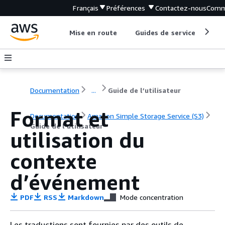
Français
Préférences
Contactez-nous
Comm
Mise en route
Guides de service
Out
Documentation
...
Guide de l’utilisateur
Format et
Documentation
Amazon Simple Storage Service (S3)
Guide de l’utilisateur
utilisation du
contexte
d’événement
PDF
RSS
Markdown
Mode concentration
Les traductions sont fournies par des outils de