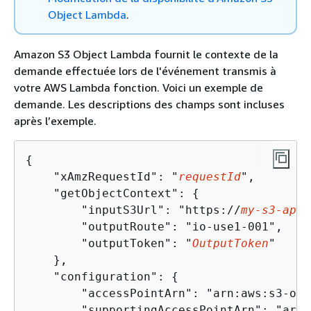
Object Lambda
.
Amazon S3 Object Lambda fournit le contexte de la
demande effectuée lors de l'événement transmis à
votre AWS Lambda fonction. Voici un exemple de
demande. Les descriptions des champs sont incluses
après l’exemple.
{
    "xAmzRequestId": "
requestId
",

    "getObjectContext": 
{
        "inputS3Url": "https://
my-s3-ap-1
        "outputRoute": "io-use1-001",

        "outputToken": "
OutputToken
"

    },

    "configuration": 
{
        "accessPointArn": "arn:aws:s3-obj
        "supportingAccessPointArn": "arn: