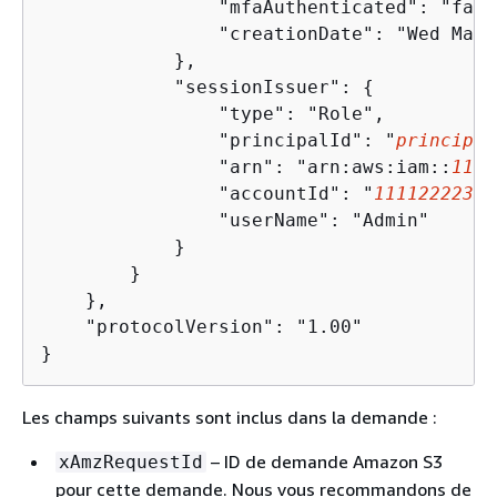
                "mfaAuthenticated": "false
                "creationDate": "Wed Mar 
            },

            "sessionIssuer": 
{
                "type": "Role",

                "principalId": "
principal
                "arn": "arn:aws:iam::
1111
                "accountId": "
11112222333
                "userName": "Admin"

            }

        }

    },

    "protocolVersion": "1.00"

}
Les champs suivants sont inclus dans la demande :
– ID de demande Amazon S3
xAmzRequestId
pour cette demande. Nous vous recommandons de