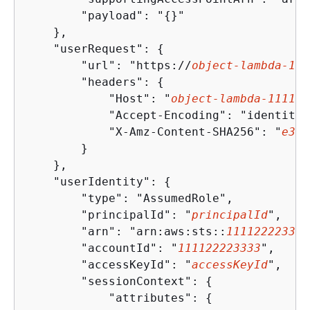
        "payload": "
{
}"

    },

    "userRequest": 
{
        "url": "https://
object-lambda-111
        "headers": 
{
            "Host": "
object-lambda-111122
            "Accept-Encoding": "identity",
            "X-Amz-Content-SHA256": "
e3b0
        }

    },

    "userIdentity": 
{
        "type": "AssumedRole",

        "principalId": "
principalId
",

        "arn": "arn:aws:sts::
111122223333
        "accountId": "
111122223333
",

        "accessKeyId": "
accessKeyId
",

        "sessionContext": 
{
            "attributes": 
{