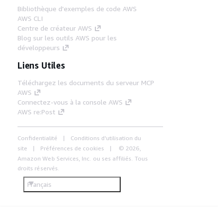
Bibliothèque d'exemples de code AWS
AWS CLI
Centre de créateur AWS
Blog sur les outils AWS pour les
développeurs
Liens Utiles
Téléchargez les documents du serveur MCP
AWS
Connectez-vous à la console AWS
AWS re:Post
Confidentialité
Conditions d'utilisation du
site
Préférences de cookies
© 2026,
Amazon Web Services, Inc. ou ses affiliés. Tous
droits réservés.
Français