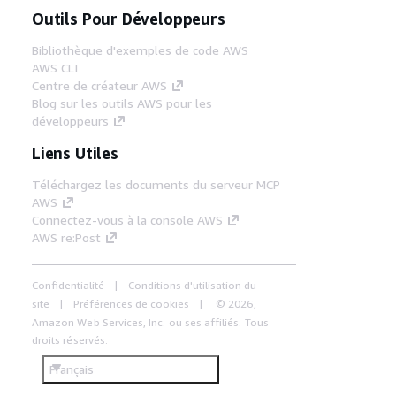
Outils Pour Développeurs
Bibliothèque d'exemples de code AWS
AWS CLI
Centre de créateur AWS
Blog sur les outils AWS pour les
développeurs
Liens Utiles
Téléchargez les documents du serveur MCP
AWS
Connectez-vous à la console AWS
AWS re:Post
Confidentialité
Conditions d'utilisation du
site
Préférences de cookies
© 2026,
Amazon Web Services, Inc. ou ses affiliés. Tous
droits réservés.
Français