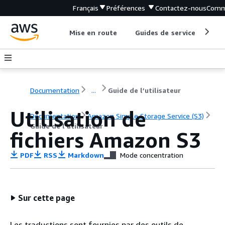
Français
Préférences
Contactez-nous
Comm
Mise en route
Guides de service
Out
Documentation
...
Guide de l’utilisateur
Utilisation de
Documentation
Amazon Simple Storage Service (S3)
Guide de l’utilisateur
fichiers Amazon S3
PDF
RSS
Markdown
Mode concentration
Sur cette page
Les traductions sont fournies par des outils de