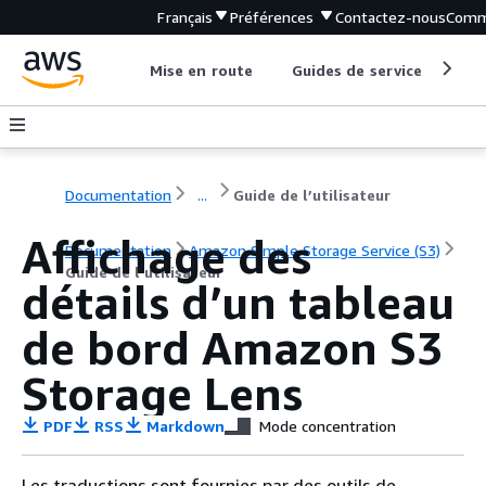
Français
Préférences
Contactez-nous
Comm
Mise en route
Guides de service
Out
Documentation
...
Guide de l’utilisateur
Affichage des
Documentation
Amazon Simple Storage Service (S3)
Guide de l’utilisateur
détails d’un tableau
de bord Amazon S3
Storage Lens
PDF
RSS
Markdown
Mode concentration
Les traductions sont fournies par des outils de