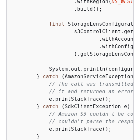
                    .withRegion(
US_WEST_2
                    .build();

final
 StorageLensConfiguratio
                    s3ControlClient.getSt
                            .withAccountI
                            .withConfigId
                    ).getStorageLensConfi
            System.out.println(configurat
        } 
catch
 (AmazonServiceException e
// The call was transmitted s
// it and returned an error r
            e.printStackTrace();

        } 
catch
 (SdkClientException e) 
{
// Amazon S3 couldn't be cont
// couldn't parse the respons
            e.printStackTrace();

        }
