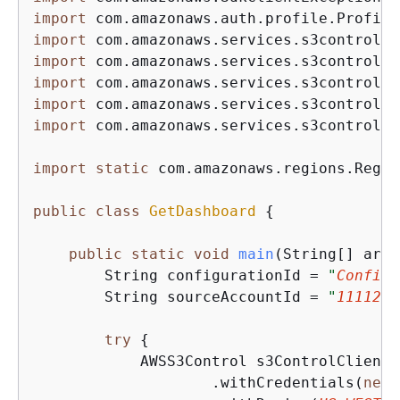
import
import
import
import
import
import
 com.amazonaws.services.s3control.m
import
static
 com.amazonaws.regions.Regio
public
class
GetDashboard
{
public
static
void
main
(String[] args
        String configurationId = 
"
Configu
        String sourceAccountId = 
"
1111222
try
{
            AWSS3Control s3ControlClient 
                    .withCredentials(
new
 