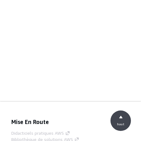
Mise En Route
haut
Didacticiels pratiques AWS
Bibliothèque de solutions AWS