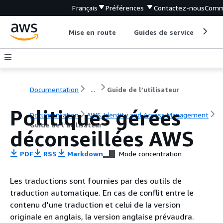
Français
Préférences
Contactez-nous
Comm
Mise en route
Guides de service
Out
Documentation
...
Guide de l’utilisateur
Politiques gérées
Documentation
AWS Identity and Access Management
Guide de l’utilisateur
déconseillées AWS
PDF
RSS
Markdown
Mode concentration
Les traductions sont fournies par des outils de
traduction automatique. En cas de conflit entre le
contenu d'une traduction et celui de la version
originale en anglais, la version anglaise prévaudra.