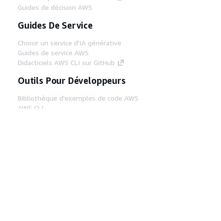
Guides de décision AWS
Guides De Service
Choisir un service d'IA générative
Guides de service AWS
Didacticiels AWS CLI sur GitHub
Outils Pour Développeurs
Bibliothèque d'exemples de code AWS
AWS CLI
Centre de créateur AWS
Blog sur les outils AWS pour les
développeurs
Liens Utiles
Téléchargez les documents du serveur MCP
AWS
Connectez-vous à la console AWS
AWS re:Post