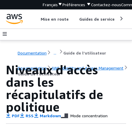
Français
Préférences
Contactez-nous
Comm
Mise en route
Guides de service
Out
Documentation
...
Guide de l’utilisateur
Niveaux d'accès
Documentation
AWS Identity and Access Management
Guide de l’utilisateur
dans les
récapitulatifs de
politique
PDF
RSS
Markdown
Mode concentration