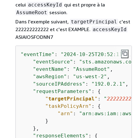
celui
qui est propre à la
accessKeyId
session.
AssumeRoot
Dans l'exemple suivant,
c'est
targetPrincipal
222222222222 et c'est EXAMPLE.
accessKeyId
ASIAIOSFODNN7
"eventTime"
: 
"2024-10-25T20:52:11Z"
,

"eventSource"
: 
"sts.amazonaws.com"
"eventName"
: 
"AssumeRoot"
,

"awsRegion"
: 
"us-west-2"
,

"sourceIPAddress"
: 
"192.0.2.1"
,   
"requestParameters"
: 
{
"
targetPrincipal
"
: 
"
2222222222
"taskPolicyArn"
: 
{
"arn"
: 
"arn:aws:iam::aws:p
        }

    },

"responseElements"
: 
{