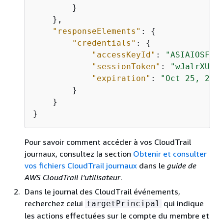
        }

    },

"responseElements"
: 
{
"credentials"
: 
{
"accessKeyId"
: 
"ASIAIOSFOD
"sessionToken"
: 
"wJalrXUtn
"expiration"
: 
"Oct 25, 202
        }

    }

}
Pour savoir comment accéder à vos CloudTrail
journaux, consultez la section
Obtenir et consulter
vos fichiers CloudTrail journaux
dans le
guide de
AWS CloudTrail l'utilisateur
.
Dans le journal des CloudTrail événements,
recherchez celui
qui indique
targetPrincipal
les actions effectuées sur le compte du membre et