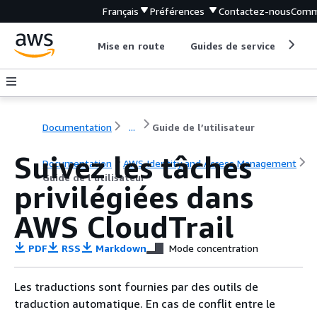
Français
Préférences
Contactez-nous
Comm
Mise en route
Guides de service
Out
Documentation
...
Guide de l’utilisateur
Suivez les tâches
Documentation
AWS Identity and Access Management
Guide de l’utilisateur
privilégiées dans
AWS CloudTrail
PDF
RSS
Markdown
Mode concentration
Les traductions sont fournies par des outils de
traduction automatique. En cas de conflit entre le