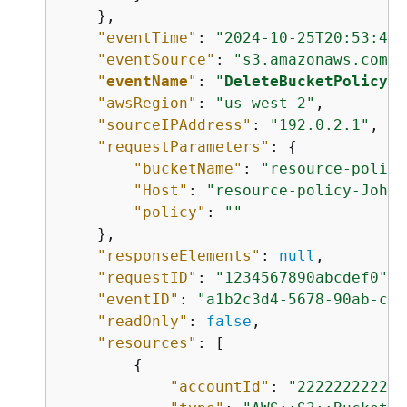
    },

"eventTime"
: 
"2024-10-25T20:53:47Z
"eventSource"
: 
"s3.amazonaws.com"
,

"
eventName
"
: 
"
DeleteBucketPolicy
"
,

"awsRegion"
: 
"us-west-2"
,

"sourceIPAddress"
: 
"192.0.2.1"
,

"requestParameters"
: 
{
"bucketName"
: 
"resource-policy
"Host"
: 
"resource-policy-John.
"policy"
: 
""
    },

"responseElements"
: 
null
,

"requestID"
: 
"1234567890abcdef0"
,

"eventID"
: 
"a1b2c3d4-5678-90ab-cde
"readOnly"
: 
false
,

"resources"
: [

{
"accountId"
: 
"222222222222