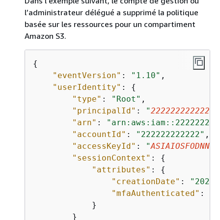
Dans l’exemple suivant, le compte de gestion ou
l’administrateur délégué a supprimé la politique
basée sur les ressources pour un compartiment
Amazon S3.
{
"eventVersion"
: 
"1.10"
,

"userIdentity"
: 
{
"type"
: 
"Root"
,

"principalId"
: 
"
222222222222
"
,

"arn"
: 
"arn:aws:iam::222222222
"accountId"
: 
"222222222222"
,

"accessKeyId"
: 
"
ASIAIOSFODNN7E
"sessionContext"
: 
{
"attributes"
: 
{
"creationDate"
: 
"2024-
"mfaAuthenticated"
: 
"f
            }

        }
