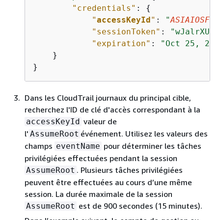
"credentials"
: 
{
"
accessKeyId
"
: 
"
ASIAIOSFOD
"sessionToken"
: 
"wJalrXUtn
"expiration"
: 
"Oct 25, 202
    }

}
Dans les CloudTrail journaux du principal cible,
recherchez l'ID de clé d'accès correspondant à la
valeur de
accessKeyId
l'
événement. Utilisez les valeurs des
AssumeRoot
champs
pour déterminer les tâches
eventName
privilégiées effectuées pendant la session
. Plusieurs tâches privilégiées
AssumeRoot
peuvent être effectuées au cours d’une même
session. La durée maximale de la session
est de 900 secondes (15 minutes).
AssumeRoot