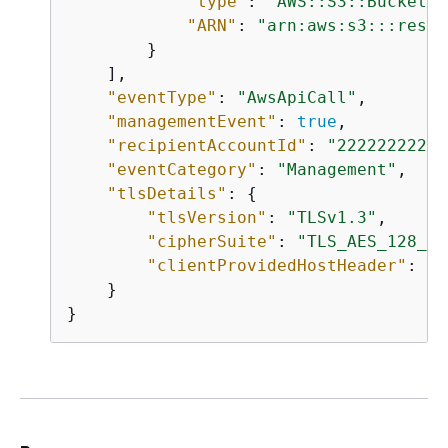
"type"
: 
"AWS::S3::Bucket"
,

"ARN"
: 
"arn:aws:s3:::resou
        }

    ],

"eventType"
: 
"AwsApiCall"
,

"managementEvent"
: 
true
,

"recipientAccountId"
: 
"22222222222
"eventCategory"
: 
"Management"
,

"tlsDetails"
: 
{
"tlsVersion"
: 
"TLSv1.3"
,

"cipherSuite"
: 
"TLS_AES_128_GC
"clientProvidedHostHeader"
: 
"r
    }

}