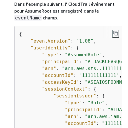
Dans l'exemple suivant, l' CloudTrail événement
pour AssumeRoot est enregistré dans le
champ.
eventName
{
"eventVersion"
: 
"1.08"
,

"userIdentity"
: 
{
"type"
: 
"AssumedRole"
,

"principalId"
: 
"AIDACKCEVSQ6C2
"arn"
: 
"arn:aws:sts::111111111
"accountId"
: 
"111111111111"
,

"accessKeyId"
: 
"ASIAIOSFODNN7E
"sessionContext"
: 
{
"sessionIssuer"
: 
{
"type"
: 
"Role"
,

"principalId"
: 
"AIDACK
"arn"
: 
"arn:aws:iam::1
"accountId"
: 
"11111111