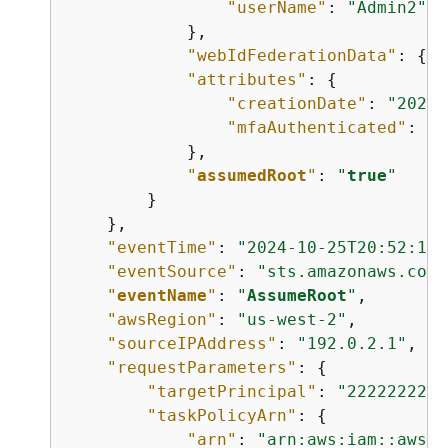
"userName"
: 
"Admin2"
            },

"webIdFederationData"
: 
{
},

"attributes"
: 
{
"creationDate"
: 
"2024-
"mfaAuthenticated"
: 
"f
            },

"
assumedRoot
"
: 
"
true
"
        }

    },

"eventTime"
: 
"2024-10-25T20:52:11Z
"eventSource"
: 
"sts.amazonaws.com"
"
eventName
"
: 
"
AssumeRoot
"
,

"awsRegion"
: 
"us-west-2"
,

"sourceIPAddress"
: 
"192.0.2.1"
,   
"requestParameters"
: 
{
"targetPrincipal"
: 
"2222222222
"taskPolicyArn"
: 
{
"arn"
: 
"arn:aws:iam::aws:p