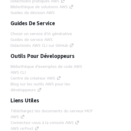
Didacticiels pratiques AWS
Bibliothèque de solutions AWS
Guides de décision AWS
Guides De Service
Choisir un service d'IA générative
Guides de service AWS
Didacticiels AWS CLI sur GitHub
Outils Pour Développeurs
Bibliothèque d'exemples de code AWS
AWS CLI
Centre de créateur AWS
Blog sur les outils AWS pour les
développeurs
Liens Utiles
Téléchargez les documents du serveur MCP
AWS
Connectez-vous à la console AWS
AWS re:Post