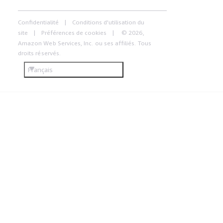
Confidentialité
Conditions d'utilisation du
site
Préférences de cookies
© 2026,
Amazon Web Services, Inc. ou ses affiliés. Tous
droits réservés.
Français