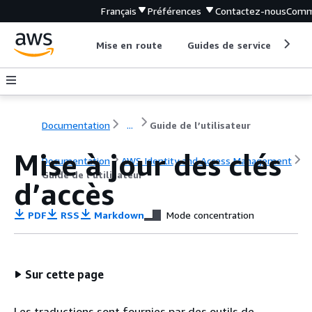
Français
Préférences
Contactez-nous
Comm
Mise en route
Guides de service
Out
Documentation
...
Guide de l’utilisateur
Mise à jour des clés
Documentation
AWS Identity and Access Management
Guide de l’utilisateur
d’accès
PDF
RSS
Markdown
Mode concentration
Sur cette page
Les traductions sont fournies par des outils de