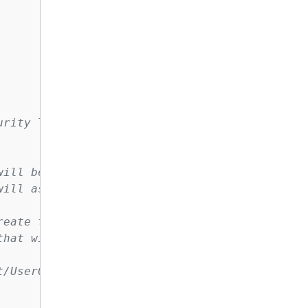
urity Token
will be assumed has a
will assume the role.
reate the role you want to
that will assume that role.
t/UserGuide/id_roles_create.html