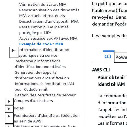
La politique asso
Vérification du statut MFA
l'utilisateur) fo
Resynchronisation des dispositifs
MFA virtuels et matériels
renvoyées. Dans c
Désactivation d’un dispositif MFA
demander l'opér
Restauration d’une identité
protégée par MFA
Les exemples de 
Accès sécurisé aux API avec MFA
Exemple de code : MFA
Informations d’identification
spécifiques au service
CLI
Powe
Recherche d’informations
d’identification non utilisées
AWS CLI
Génération de rapports
Pour obtenir 
d’informations d’identification
Informations d'identification IAM
identité IAM
pour CodeCommit
Gestion des certificats de serveur
La command
Groupes d’utilisateurs
d’informations
Roles
l’appel. Les i
Fournisseurs d'identité et fédération
requêtes où l’
au sein de AWS
Les informatio
Fédérateur AWS Identités vis-à-vis