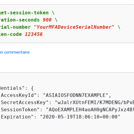
et-session-token \

ration-seconds 
900
 \

rial-number 
"YourMFADeviceSerialNumber"
 \

ken-code 
123456
 un commentaire
dentials": 
{
"AccessKeyId": "ASIAIOSFODNN7EXAMPLE",

"SecretAccessKey": "wJalrXUtnFEMI/K7MDENG/bPxR
"SessionToken": "AQoEXAMPLEH4aoAH0gNCAPyJxz4B
"Expiration": "2020-05-19T18:06:10+00:00"
