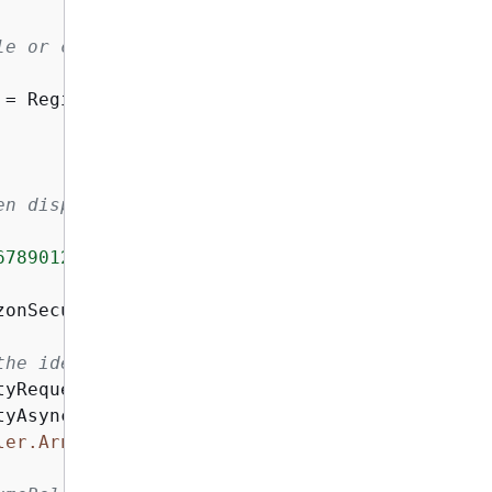
le or credentials loaded do not specify a reg
 = RegionEndpoint.USWest2;

en display the identity of the
6789012:role/testAssumeRole"
;

zonSecurityTokenServiceClient(REGION);

the identity of the default user.
yRequest();

yAsync(callerIdRequest);

ler.Arn}
"
);
