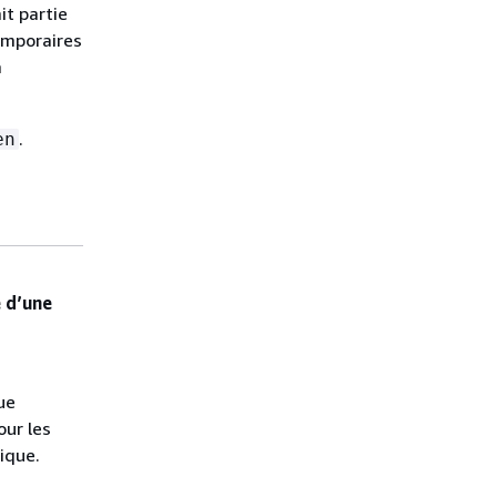
it partie
temporaires
à
.
en
 d’une
ue
our les
tique.