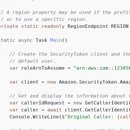
// A region property may be used if the profi
// or to use a specific region.
private
static
readonly
 RegionEndpoint REGION
static
async
 Task 
Main
(
)
{
// Create the SecurityToken client and th
// default user.
var
 roleArnToAssume = 
"arn:aws:iam::12345
var
 client = 
new
 Amazon.SecurityToken.Ama
// Get and display the information about 
var
 callerIdRequest = 
new
 GetCallerIdentit
var
 caller = 
await
 client.GetCallerIdentit
    Console.WriteLine(
$"Original Caller: 
{
cal