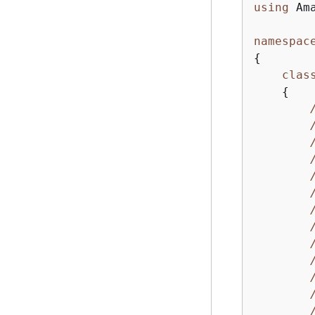
using
 Am
namespac
{
clas
{