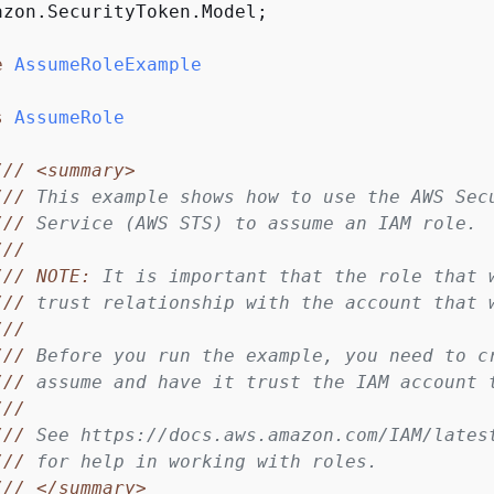
azon.SecurityToken.Model;

e
AssumeRoleExample
s
AssumeRole
///
<summary>
///
 This example shows how to use the AWS Sec
///
 Service (AWS STS) to assume an IAM role.
///
///
NOTE:
 It is important that the role that 
///
 trust relationship with the account that 
///
///
 Before you run the example, you need to c
///
 assume and have it trust the IAM account 
///
///
 See https://docs.aws.amazon.com/IAM/lates
///
 for help in working with roles.
///
</summary>