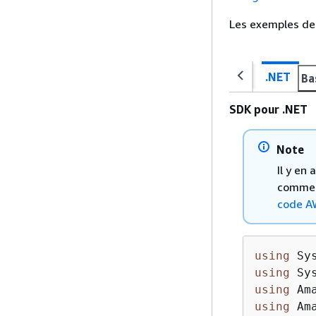
Les exemples de 
.NET
Ba
SDK pour .NET
Note
Il y en
comment
code A
using
using
using
using