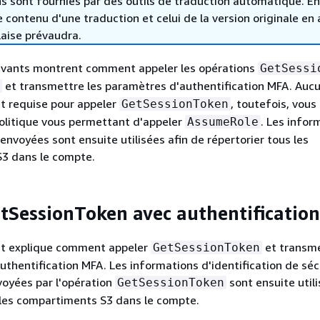
s sont fournies par des outils de traduction automatique. En
le contenu d'une traduction et celui de la version originale en 
laise prévaudra.
ivants montrent comment appeler les opérations
GetSessi
et transmettre les paramètres d'authentification MFA. Auc
st requise pour appeler
, toutefois, vous
GetSessionToken
olitique vous permettant d'appeler
. Les infor
AssumeRole
renvoyées sont ensuite utilisées afin de répertorier tous les
3 dans le compte.
tSessionToken avec authentificatio
nt explique comment appeler
et transme
GetSessionToken
uthentification MFA. Les informations d'identification de séc
oyées par l'opération
sont ensuite util
GetSessionToken
 les compartiments S3 dans le compte.