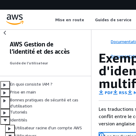
Mise en route
Guides de service
Documentati
AWS Gestion de
l’identité et des accès
Exemp
Documentati
Guide de l’utilisateur
d'iden
multi
En quoi consiste IAM ?
Prise en main
PDF
RSS
M
Bonnes pratiques de sécurité et cas
d'utilisation
Les traductions 
Tutoriels
conflit entre le 
Identités
version anglaise
Utilisateur racine d'un compte AWS
Utilisateurs