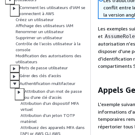
Les traduction
conflit entre 
Comment les utilisateurs d'IAM se
connectent à AWS
la version ang
Créez un utilisateur
Affichage des utilisateurs IAM
Les exemples su
Renommer un utilisateur
et
AssumeRole
Supprimer un utilisateur
autorisation n'e
Contrôle de l’accès utilisateur à la
console
disposer d'une p
Modification des autorisations des
d'identification 
utilisateurs
compartiments S
Mots de passe utilisateur
Gérer des clés d’accès
Authentification multifacteur
Appels Ge
Attribution d’un mot de passe
ou d’une clé d’accès
Attribution d’un dispositif MFA
L'exemple suiva
virtuel
informations d'a
Attribution d’un jeton TOTP
temporaires renv
matériel
répertorier tous
Attribuez des appareils MFA dans
l'API or AWS CLI AWS