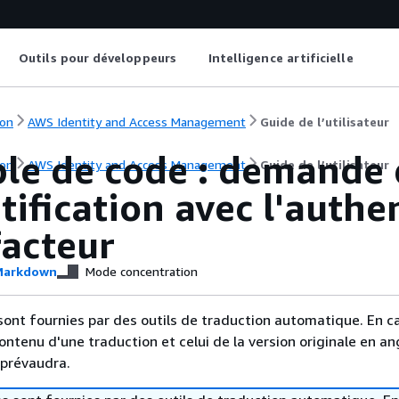
Outils pour développeurs
Intelligence artificielle
on
AWS Identity and Access Management
Guide de l’utilisateur
le de code : demande 
on
AWS Identity and Access Management
Guide de l’utilisateur
tification avec l'authe
facteur
arkdown
Mode concentration
sont fournies par des outils de traduction automatique. En c
contenu d'une traduction et celui de la version originale en ang
 prévaudra.