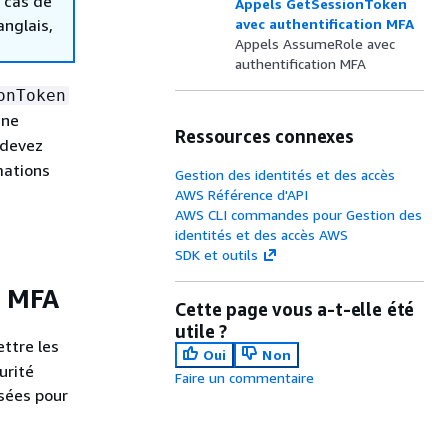
 cas de
Appels GetSessionToken
anglais,
avec authentification MFA
Appels AssumeRole avec
authentification MFA
onToken
une
Ressources connexes
 devez
mations
Gestion des identités et des accès
AWS Référence d'API
AWS CLI commandes pour Gestion des
identités et des accès AWS
SDK et outils
n MFA
Cette page vous a-t-elle été
utile ?
ttre les
Oui
Non
urité
Faire un commentaire
isées pour