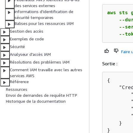
des services externes
informations d’identification de
aws sts g
sécurité temporaires
    --du
Balises pour les ressources IAM
    --se
Gestion des accès
    --to
Exemples de code
Sécurité
Faire
Analyseur d’accès IAM
Résolutions des problèmes IAM
Sortie :
Comment IAM travaille avec les autres
services AWS
{
Référence
    "Cre
Ressources
        
Envoi de demandes de requête HTTP
Historique de la documentation
        
        
        
    }

}