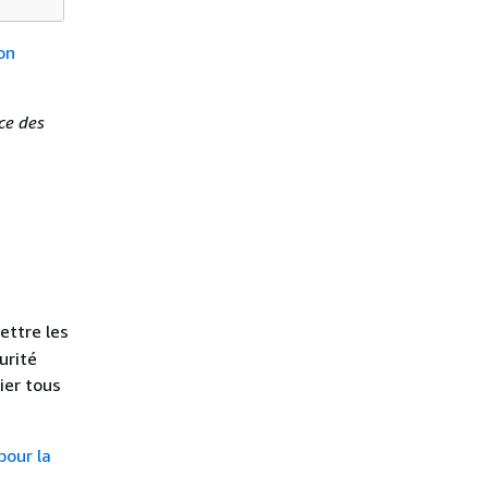
on
ce des
ettre les
urité
ier tous
pour la