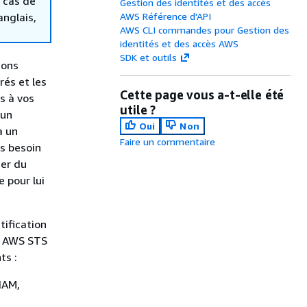
 cas de
Gestion des identités et des accès
anglais,
AWS Référence d'API
AWS CLI commandes pour Gestion des
identités et des accès AWS
SDK et outils
ions
rés et les
Cette page vous a-t-elle été
s à vos
utile ?
 un
Oui
Non
à un
Faire un commentaire
us besoin
mer du
e pour lui
tification
es AWS STS
ts :
IAM,