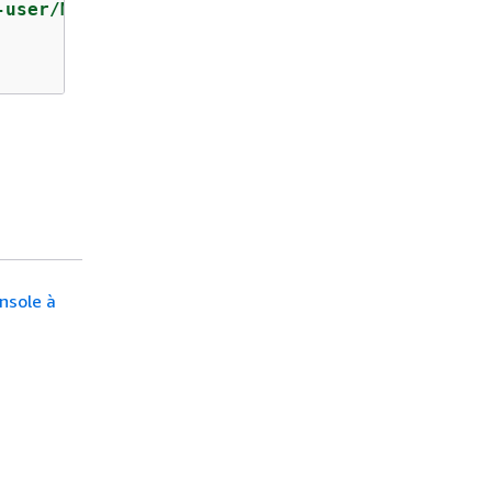
-user/Manager*"
]

onsole à