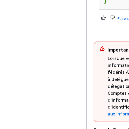
}
Faire
Importan
Lorsque vo
informatio
fédérés 
à déléguer
délégation
Comptes 
d'informat
d'identifi
aux infor