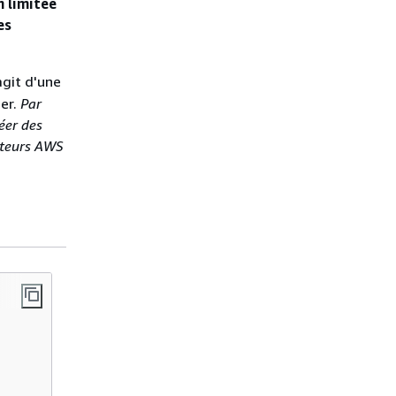
n limitée
es
'agit d'une
uer.
Par
éer des
sateurs AWS