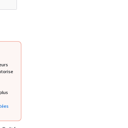
eurs
utorise
plus
tées