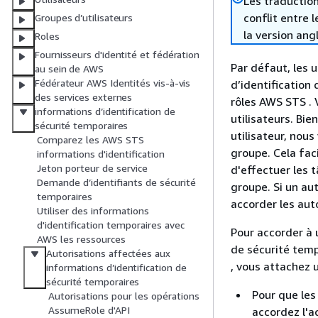
Les traduction
conflit entre 
Groupes d’utilisateurs
la version ang
Roles
Fournisseurs d'identité et fédération
Par défaut, les u
au sein de AWS
Fédérateur AWS Identités vis-à-vis
d’identification
des services externes
rôles AWS STS . V
informations d’identification de
utilisateurs. Bi
sécurité temporaires
utilisateur, nou
Comparez les AWS STS
groupe. Cela faci
informations d'identification
Jeton porteur de service
d'effectuer les t
Demande d’identifiants de sécurité
groupe. Si un aut
temporaires
accorder les aut
Utiliser des informations
d'identification temporaires avec
Pour accorder à 
AWS les ressources
de sécurité temp
Autorisations affectées aux
, vous attachez u
informations d’identification de
sécurité temporaires
Pour que les
Autorisations pour les opérations
AssumeRole d'API
accordez l'