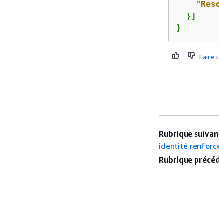
"Res
  }]

}
Faire
Rubrique suivant
identité renforc
Rubrique précéd