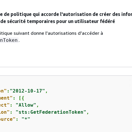
 de politique qui accorde l'autorisation de créer des inf
 de sécurité temporaires pour un utilisateur fédéré
itique suivant donne l'autorisations d'accéder à
.
nToken
on"
:
"2012-10-17"
,

ment"
: [
{
ect"
: 
"Allow"
,

ion"
: 
"sts:GetFederationToken"
,

ource"
: 
"*"