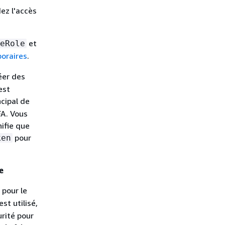
ez l'accès
et
eRole
oraires
.
éer des
est
ncipal de
FA. Vous
nifie que
pour
ken
e
pour le
est utilisé,
urité pour