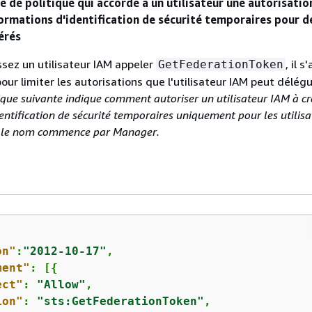
 de politique qui accorde à un utilisateur une autorisatio
formations d'identification de sécurité temporaires pour d
érés
ssez un utilisateur IAM appeler
, il s
GetFederationToken
our limiter les autorisations que l'utilisateur IAM peut délég
ique suivante indique comment autoriser un utilisateur IAM à cr
entification de sécurité temporaires uniquement pour les utili
t le nom commence par Manager.
on"
:
"2012-10-17"
,

ment"
: [
{
ect"
: 
"Allow"
,

ion"
: 
"sts:GetFederationToken"
,
