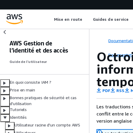
Mise en route
Guides de service
Documentati
AWS Gestion de
l’identité et des accès
Octroi
Documentati
Guide de l’utilisateur
inform
tempo
En quoi consiste IAM ?
Prise en main
PDF
RSS
M
Bonnes pratiques de sécurité et cas
d'utilisation
Les traductions 
Tutoriels
conflit entre le 
Identités
version anglaise
Utilisateur racine d'un compte AWS
Utilisateurs