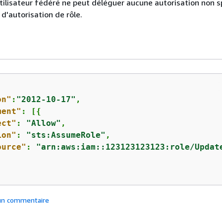
tilisateur fédéré ne peut déléguer aucune autorisation non s
 d'autorisation de rôle.
on"
:
"2012-10-17"
,

ment"
: [
{
ect"
: 
"Allow"
,

ion"
: 
"sts:AssumeRole"
,

ource"
: 
"arn:aws:iam::123123123123:role/Updat
 un commentaire