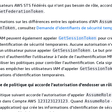
lisateurs AWS STS fédérés qui n'ont pas besoin de rôle, accord
.
GetFederationToken
rmations sur les différences entre les opérations d'API
Assum
, consultez
Demande d’identifiants de sécurité temp
nToken
s IAM peuvent également appeler
pour cr
GetSessionToken
dentification de sécurité temporaires. Aucune autorisation n'
un utilisateur puisse appeler
. Le but pri
GetSessionToken
st d'authentifier l'utilisateur à l'aide de l'authentification M
liser les politiques pour contrôler l'authentification. Cela sig
as empêcher les utilisateurs IAM d'appeler
GetSessionTo
ations d'identification temporaires.
 de politique qui accorde l'autorisation d'endosser un rôl
itique suivant accorde l'autorisation d'appeler
AssumeRole
e dans Compte AWS
. Quand
123123123123
AssumeRole
 l'application) qui crée les informations d'identification de séc