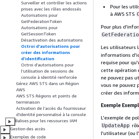
Surveiller et contrôler les actions
Pour les uti
prises avec les rôles endossés
à AWS STS
Autorisations pour
GetFederationToken
Pour plus d'info
Autorisations pour
GetSessionToken
GetFederatio
Désactivation des autorisations
Octroi d'autorisations pour
Les utilisateur
créer des informations
informations d'i
d'identification
requise pour qu'
Octroi d’autorisations pour
cette opération e
l’utilisation de sessions de
ne pouvez pas uti
console à identité renforcée
Gérez AWS STS dans un Région
vous ne pouvez p
AWS
créer des inform
AWS STS Régions et points de
terminaison
Exemple Exemple
Activation de l’accès du fournisseur
d’identité personnalisé à la console
L'exemple de pol
Balises pour les ressources IAM
rôl
UpdateApp
Gestion des accès
l'utilisateur (ou
Exemples de code