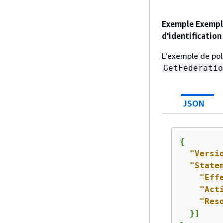
Exemple Exemple
d'identification
L'exemple de pol
GetFederatio
JSON
{
"Versi
"State
"Eff
"Act
"Res
  }]
