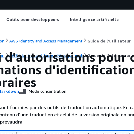
Outils pour développeurs
Intelligence artificielle
on
AWS Identity and Access Management
Guide de l’utilisateur
 d'autorisations pour 
on
AWS Identity and Access Management
Guide de l’utilisateur
ations d'identificatio
raires
arkdown
Mode concentration
sont fournies par des outils de traduction automatique. En c
contenu d'une traduction et celui de la version originale en ang
 prévaudra.