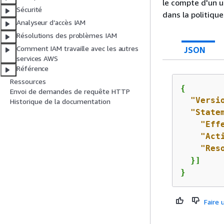
le compte d'un u
Sécurité
dans la politique
Analyseur d’accès IAM
Résolutions des problèmes IAM
Comment IAM travaille avec les autres
JSON
services AWS
Référence
Ressources
{
Envoi de demandes de requête HTTP
"Versi
Historique de la documentation
"State
"Eff
"Act
"Res
  }]

}
Faire