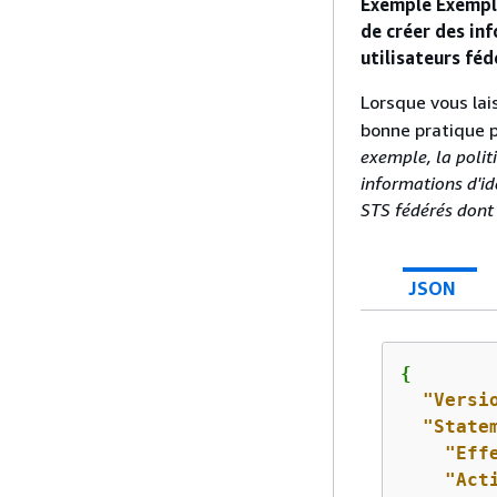
Exemple Exemple
de créer des in
utilisateurs féd
Lorsque vous lai
bonne pratique p
exemple, la polit
informations d'id
STS fédérés don
JSON
{
"Versi
"State
"Eff
"Act