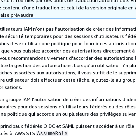
s sont fournies par des outils de traduction automatique. En
le contenu d'une traduction et celui de la version originale en 
laise prévaudra.
tilisateurs IAM n’ont pas l’autorisation de créer des informat
 de sécurité temporaires pour des sessions d’utilisateurs fédé
ous devez utiliser une politique pour fournir ces autorisation
en que vous puissiez accorder des autorisations directement à
s vous recommandons vivement d'accorder des autorisations 
lite la gestion des autorisations. Lorsqu'un utilisateur n'a pl
âches associées aux autorisations, il vous suffit de le suppri
re utilisateur doit effectuer cette tâche, ajoutez-le au group
orisations.
un groupe IAM l’autorisation de créer des informations d’iden
oraires pour des sessions d’utilisateurs fédérés ou des rôl
ne politique qui accorde un ou plusieurs des privilèges suivan
 principaux fédérés OIDC et SAML puissent accéder à un rôle 
accès à. AWS STS
AssumeRole