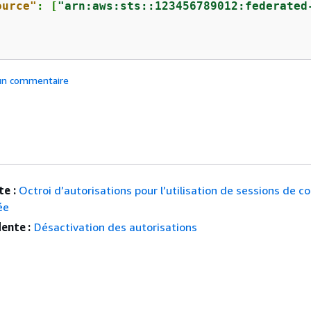
ource"
: [
"arn:aws:sts::123456789012:federated
 un commentaire
e :
Octroi d’autorisations pour l’utilisation de sessions de c
ée
ente :
Désactivation des autorisations