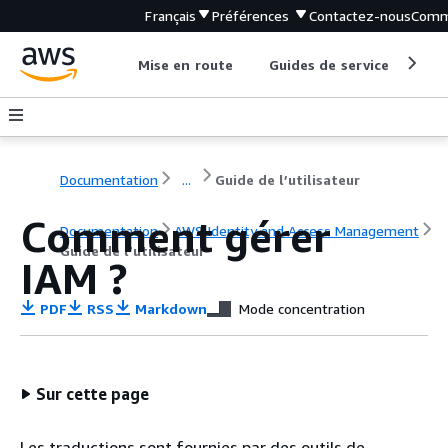
Français
Préférences
Contactez-nous
Comm
Mise en route
Guides de service
Out
Documentation
...
Guide de l’utilisateur
Comment gérer
Documentation
AWS Identity and Access Management
Guide de l’utilisateur
IAM ?
PDF
RSS
Markdown
Mode concentration
Sur cette page
Les traductions sont fournies par des outils de