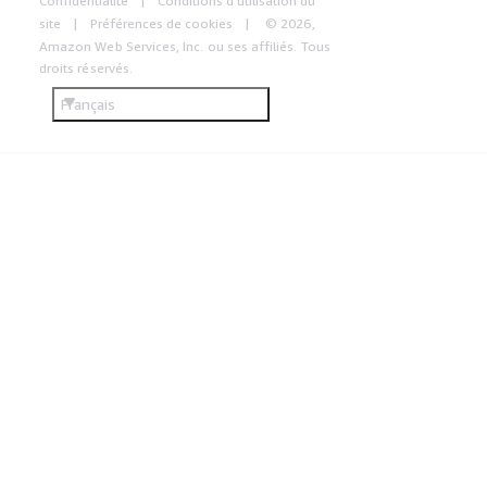
Confidentialité
Conditions d'utilisation du
site
Préférences de cookies
© 2026,
Amazon Web Services, Inc. ou ses affiliés. Tous
droits réservés.
Français