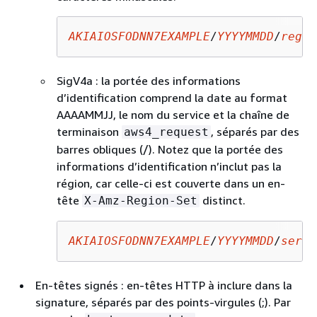
AKIAIOSFODNN7EXAMPLE
/
YYYYMMDD
/
regio
SigV4a : la portée des informations
d’identification comprend la date au format
AAAAMMJJ, le nom du service et la chaîne de
terminaison
, séparés par des
aws4_request
barres obliques (/). Notez que la portée des
informations d’identification n’inclut pas la
région, car celle-ci est couverte dans un en-
tête
distinct.
X-Amz-Region-Set
AKIAIOSFODNN7EXAMPLE
/
YYYYMMDD
/
servi
En-têtes signés : en-têtes HTTP à inclure dans la
signature, séparés par des points-virgules (;). Par