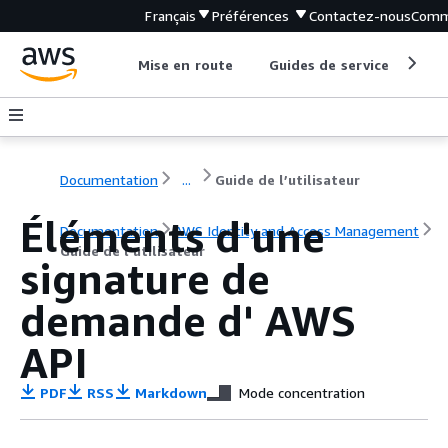
Français
Préférences
Contactez-nous
Comm
Mise en route
Guides de service
Out
Documentation
...
Guide de l’utilisateur
Éléments d'une
Documentation
AWS Identity and Access Management
Guide de l’utilisateur
signature de
demande d' AWS
API
PDF
RSS
Markdown
Mode concentration