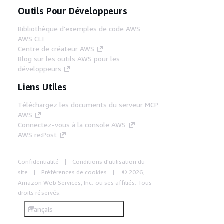
Outils Pour Développeurs
Bibliothèque d'exemples de code AWS
AWS CLI
Centre de créateur AWS
Blog sur les outils AWS pour les
développeurs
Liens Utiles
Téléchargez les documents du serveur MCP
AWS
Connectez-vous à la console AWS
AWS re:Post
Confidentialité
Conditions d'utilisation du
site
Préférences de cookies
© 2026,
Amazon Web Services, Inc. ou ses affiliés. Tous
droits réservés.
Français