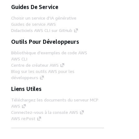
Guides De Service
Choisir un service d'IA générative
Guides de service AWS
Didacticiels AWS CLI sur GitHub
Outils Pour Développeurs
Bibliothèque d'exemples de code AWS
AWS CLI
Centre de créateur AWS
Blog sur les outils AWS pour les
développeurs
Liens Utiles
Téléchargez les documents du serveur MCP
AWS
Connectez-vous à la console AWS
AWS re:Post
Confidentialité
Conditions d'utilisation du