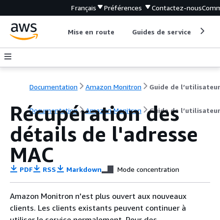
Français
Préférences
Contactez-nous
Comm
Mise en route
Guides de service
Out
Documentation
Amazon Monitron
Guide de l’utilisateu
Récupération des
Documentation
Amazon Monitron
Guide de l’utilisateu
détails de l'adresse
MAC
PDF
RSS
Markdown
Mode concentration
Amazon Monitron n'est plus ouvert aux nouveaux
clients. Les clients existants peuvent continuer à
utiliser le service normalement. Pour des