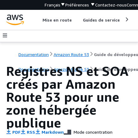
Français
Préférences
Contactez-nous
Comm
Mise en route
Guides de service
Out
Documentation
Amazon Route 53
Guide du développeu
Registres NS et SOA
Documentation
Amazon Route 53
Guide du développeu
créés par Amazon
Route 53 pour une
zone hébergée
publique
PDF
RSS
Markdown
Mode concentration