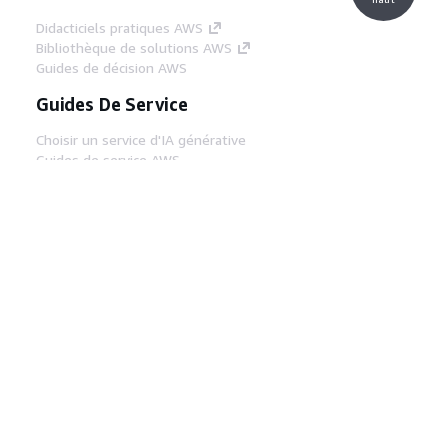
Didacticiels pratiques AWS
Bibliothèque de solutions AWS
Guides de décision AWS
Guides De Service
Choisir un service d'IA générative
Guides de service AWS
Didacticiels AWS CLI sur GitHub
Outils Pour Développeurs
Bibliothèque d'exemples de code AWS
AWS CLI
Centre de créateur AWS
Blog sur les outils AWS pour les
développeurs
Liens Utiles
Téléchargez les documents du serveur MCP
AWS
Connectez-vous à la console AWS