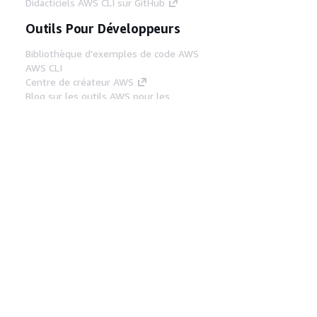
Didacticiels AWS CLI sur GitHub
Outils Pour Développeurs
Bibliothèque d'exemples de code AWS
AWS CLI
Centre de créateur AWS
Blog sur les outils AWS pour les
développeurs
Liens Utiles
Téléchargez les documents du serveur MCP
AWS
Connectez-vous à la console AWS
AWS re:Post
Confidentialité
Conditions d'utilisation du
site
Préférences de cookies
© 2026,
Amazon Web Services, Inc. ou ses affiliés. Tous
droits réservés.
Français