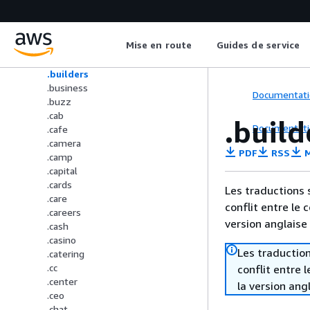
.blue
.livre
.bot
Mise en route
Guides de service
.boutique
.construire
.builders
.business
Documentati
.buzz
.cab
.build
Documentati
.cafe
.camera
PDF
RSS
M
.camp
.capital
.cards
Les traductions 
.care
conflit entre le 
.careers
version anglaise
.cash
.casino
Les traduction
.catering
.cc
conflit entre 
.center
la version ang
.ceo
.chat