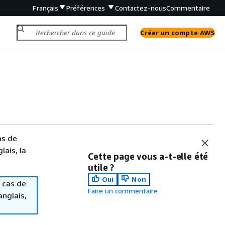
Français
Préférences
Contactez-nous
Commentaire
Créer un compte AWS
as de
lais, la
Cette page vous a-t-elle été
utile ?
Oui
Non
 cas de
Faire un commentaire
anglais,