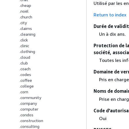
Utilisé par les 
.cheap
.noël
Return to index
.church
.city
Durée de validi
.claims
Un à dix ans.
.cleaning
.click
Protection de la
.clinic
.clothing
société, associ
.cloud
Toutes les in
.club
.coach
Domaine de verr
.codes
Pris en charge
.coffee
.college
Noms de domain
.com
.community
Prise en charg
.company
.computer
Code d'autorisa
.condos
Oui
.construction
.consulting