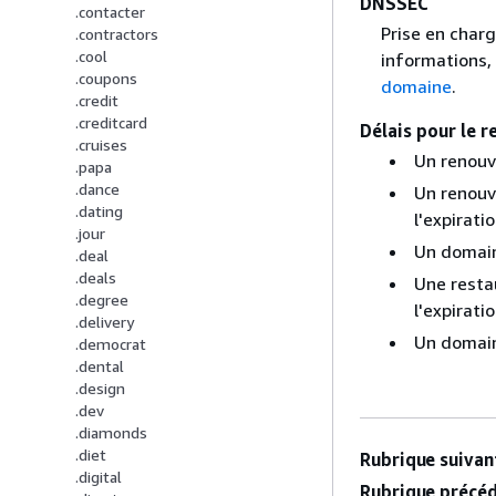
DNSSEC
.contacter
Prise en char
.contractors
.cool
informations, 
.coupons
domaine
.
.credit
.creditcard
Délais pour le 
.cruises
Un renouve
.papa
.dance
Un renouve
.dating
l'expirati
.jour
Un domaine
.deal
.deals
Une restau
.degree
l'expirati
.delivery
Un domaine
.democrat
.dental
.design
.dev
.diamonds
.diet
Rubrique suivant
.digital
Rubrique précéd