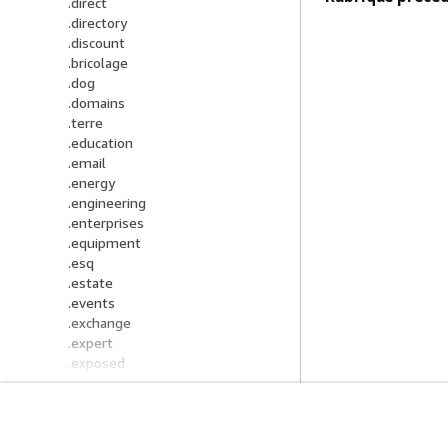
.direct
.directory
.discount
.bricolage
.dog
.domains
.terre
.education
.email
.energy
.engineering
.enterprises
.equipment
.esq
.estate
.events
.exchange
.expert
.exposed
.express
.fail
.ventilateur
.farm
Mise En Route
Guides De Se