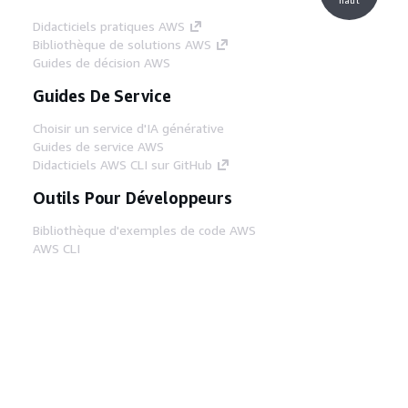
Didacticiels pratiques AWS
Bibliothèque de solutions AWS
Guides de décision AWS
Guides De Service
Choisir un service d'IA générative
Guides de service AWS
Didacticiels AWS CLI sur GitHub
Outils Pour Développeurs
Bibliothèque d'exemples de code AWS
AWS CLI
Centre de créateur AWS
Blog sur les outils AWS pour les
développeurs
Liens Utiles
Téléchargez les documents du serveur MCP
AWS
Connectez-vous à la console AWS