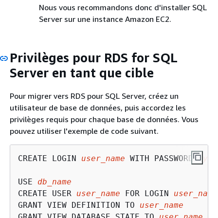
Nous vous recommandons donc d'installer SQL
Server sur une instance Amazon EC2.
Privilèges pour RDS for SQL
Server en tant que cible
Pour migrer vers RDS pour SQL Server, créez un
utilisateur de base de données, puis accordez les
privilèges requis pour chaque base de données. Vous
pouvez utiliser l'exemple de code suivant.
CREATE LOGIN 
user_name
 WITH PASSWORD '
you
USE 
db_name
CREATE USER 
user_name
 FOR LOGIN 
user_name
GRANT VIEW DEFINITION TO 
user_name
GRANT VIEW DATABASE STATE TO 
user_name