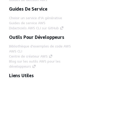
Guides De Service
Choisir un service d'IA générative
Guides de service AWS
Didacticiels AWS CLI sur GitHub
Outils Pour Développeurs
Bibliothèque d'exemples de code AWS
AWS CLI
Centre de créateur AWS
Blog sur les outils AWS pour les
développeurs
Liens Utiles
Téléchargez les documents du serveur MCP
AWS
Connectez-vous à la console AWS
AWS re:Post