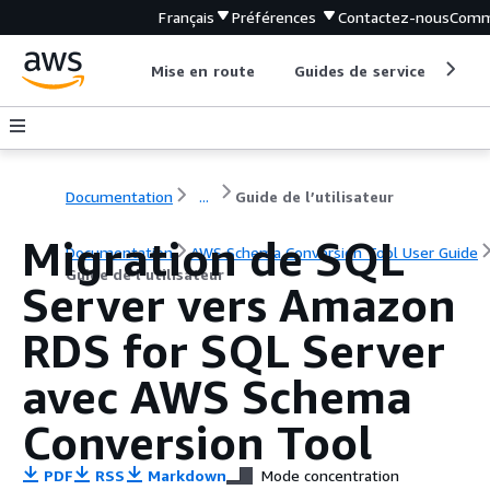
Français
Préférences
Contactez-nous
Comm
Mise en route
Guides de service
Out
Documentation
...
Guide de l’utilisateur
Migration de SQL
Documentation
AWS Schema Conversion Tool User Guide
Guide de l’utilisateur
Server vers Amazon
RDS for SQL Server
avec AWS Schema
Conversion Tool
PDF
RSS
Markdown
Mode concentration