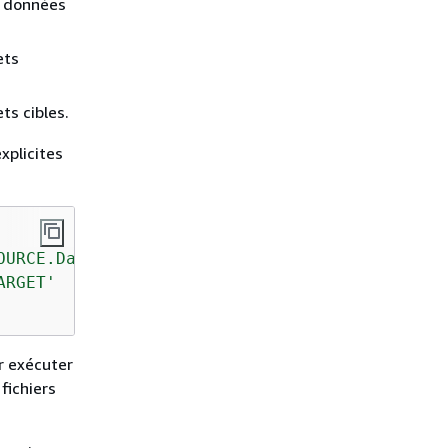
e données
ets
ts cibles.
xplicites
OURCE.Databases.testdb'
ARGET'
r exécuter
fichiers