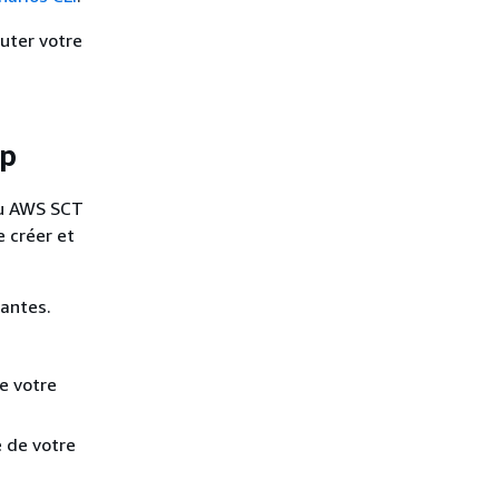
cuter votre
op
au AWS SCT
e créer et
vantes.
e votre
 de votre