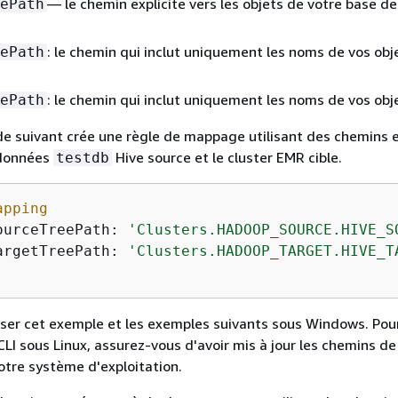
— le chemin explicite vers les objets de votre base d
ePath
: le chemin qui inclut uniquement les noms de vos obj
ePath
: le chemin qui inclut uniquement les noms de vos obje
ePath
e suivant crée une règle de mappage utilisant des chemins e
 données
Hive source et le cluster EMR cible.
testdb
apping
sourceTreePath: 
'Clusters.HADOOP_SOURCE.HIVE_S
targetTreePath: 
'Clusters.HADOOP_TARGET.HIVE_T
iser cet exemple et les exemples suivants sous Windows. Pou
I sous Linux, assurez-vous d'avoir mis à jour les chemins de 
otre système d'exploitation.