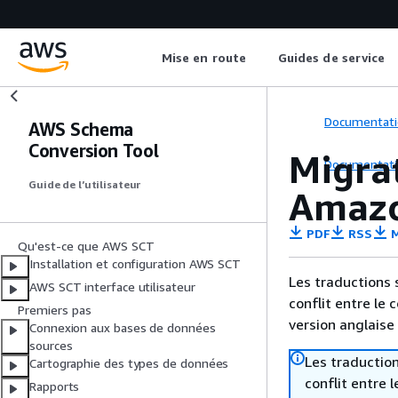
Mise en route
Guides de service
Documentati
AWS Schema
Conversion Tool
Migra
Documentati
Guide de l’utilisateur
Amazo
PDF
RSS
M
Qu'est-ce que AWS SCT
Installation et configuration AWS SCT
Les traductions 
AWS SCT interface utilisateur
conflit entre le 
Premiers pas
version anglaise
Connexion aux bases de données
sources
Les traduction
Cartographie des types de données
conflit entre 
Rapports