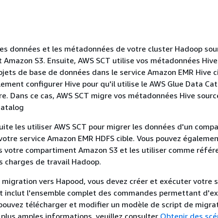
es données et les métadonnées de votre cluster Hadoop sou
 Amazon S3. Ensuite, AWS SCT utilise vos métadonnées Hive
bjets de base de données dans le service Amazon EMR Hive ci
ement configurer Hive pour qu'il utilise le AWS Glue Data Ca
. Dans ce cas, AWS SCT migre vos métadonnées Hive source 
atalog
ite les utiliser AWS SCT pour migrer les données d'un comp
votre service Amazon EMR HDFS cible. Vous pouvez également
 votre compartiment Amazon S3 et les utiliser comme référe
s charges de travail Hadoop.
 migration vers Hapood, vous devez créer et exécuter votre 
pt inclut l'ensemble complet des commandes permettant d'ex
pouvez télécharger et modifier un modèle de script de migra
plus amples informations, veuillez consulter
Obtenir des scé