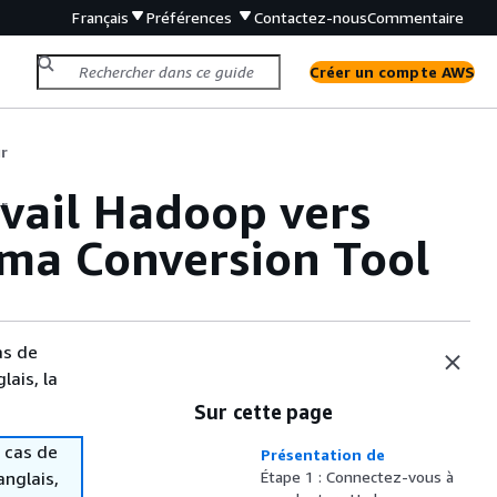
Français
Préférences
Contactez-nous
Commentaire
Créer un compte AWS
ur
avail Hadoop vers
ur
a Conversion Tool
as de
lais, la
Sur cette page
 cas de
Présentation de
anglais,
Étape 1 : Connectez-vous à