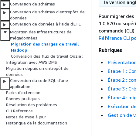
la version ang
Conversion de schémas
Conversion de schémas d'entrepôts de
Pour migrer des 
données
1.0.670 ou supér
Conversion de données à l'aide d'ETL
commande (CLI) d
Migration des infrastructures de
Référence CLI p
mégadonnées
Migration des charges de travail
Rubriques
Hadoop
Conversion des flux de travail Oozie ;
Présentation
Intégration avec AWS DMS
Migration depuis un entrepôt de
Étape 1 : Co
données
Étape 2 : co
Conversion du code SQL d'une
application
Étape 3 : Cr
Packs d'extension
Étape 4 : m
Bonnes pratiques
Résolution des problèmes
Exécution de
CLI Reference
Gestion de 
Notes de mise à jour
Historique de la documentation