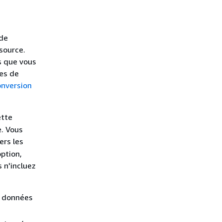
 de
source.
s que vous
les de
nversion
tte
e. Vous
ers les
ption,
 n'incluez
e données