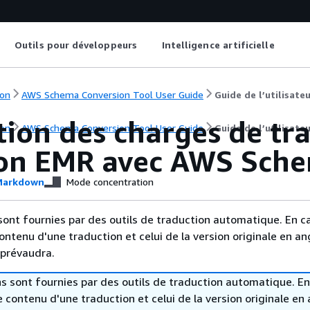
Outils pour développeurs
Intelligence artificielle
on
AWS Schema Conversion Tool User Guide
Guide de l’utilisate
tion des charges de tr
on
AWS Schema Conversion Tool User Guide
Guide de l’utilisate
n EMR avec AWS Schem
arkdown
Mode concentration
sont fournies par des outils de traduction automatique. En c
contenu d'une traduction et celui de la version originale en ang
 prévaudra.
s sont fournies par des outils de traduction automatique. En
le contenu d'une traduction et celui de la version originale en 