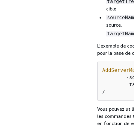
targetTre
cible.
sourceNam
source.
targetNam
L'exemple de cod
pour la base de
AddServerM
	-
	-
/
Vous pouvez util
les commandes CL
en fonction de v