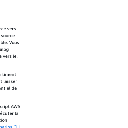
rce vers
 source
ble. Vous
talog
vers le.
artiment
 laisser
ntiel de
script AWS
écuter la
tion
narios CLI
.