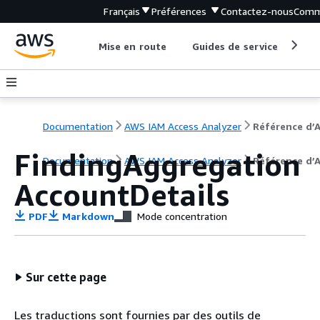
Français
Préférences
Contactez-nous
Comm
Mise en route
Guides de service
Out
Documentation
AWS IAM Access Analyzer
Référence d’A
FindingAggregation
Documentation
AWS IAM Access Analyzer
Référence d’A
AccountDetails
PDF
Markdown
Mode concentration
Sur cette page
Les traductions sont fournies par des outils de