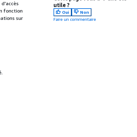
é d'accès
utile ?
en fonction
Oui
Non
mations sur
Faire un commentaire
é.