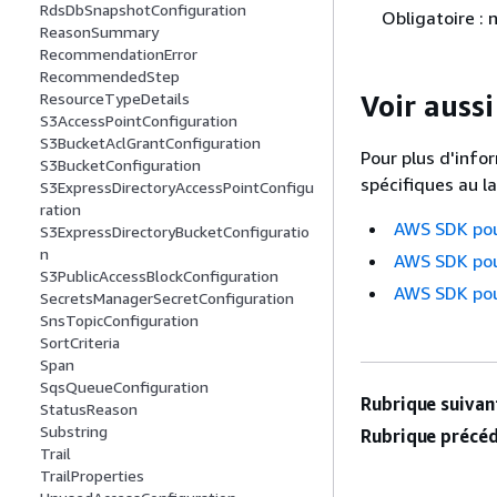
RdsDbSnapshotConfiguration
Obligatoire : 
ReasonSummary
RecommendationError
RecommendedStep
Voir aussi
ResourceTypeDetails
S3AccessPointConfiguration
S3BucketAclGrantConfiguration
Pour plus d'info
S3BucketConfiguration
spécifiques au l
S3ExpressDirectoryAccessPointConfigu
ration
AWS SDK po
S3ExpressDirectoryBucketConfiguratio
n
AWS SDK pou
S3PublicAccessBlockConfiguration
AWS SDK pou
SecretsManagerSecretConfiguration
SnsTopicConfiguration
SortCriteria
Span
SqsQueueConfiguration
Rubrique suivant
StatusReason
Substring
Rubrique précéd
Trail
TrailProperties