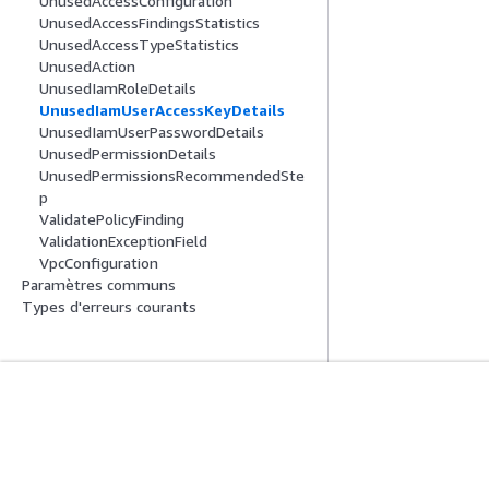
UnusedAccessConfiguration
UnusedAccessFindingsStatistics
UnusedAccessTypeStatistics
UnusedAction
UnusedIamRoleDetails
UnusedIamUserAccessKeyDetails
UnusedIamUserPasswordDetails
UnusedPermissionDetails
UnusedPermissionsRecommendedSte
p
ValidatePolicyFinding
ValidationExceptionField
VpcConfiguration
Paramètres communs
Types d'erreurs courants
Mise En Route
Guides De Se
Didacticiels pratiques AWS
Choisir un service