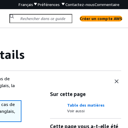
Français
Préférences
Contactez-nous
Commentaire
Créer un compte AWS
ails
as de
lais, la
Sur cette page
 cas de
Table des matières
anglais,
Voir aussi
Cette page vous a-t-elle été