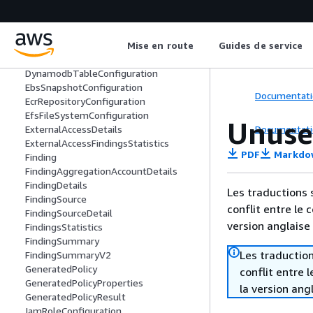
CloudTrailDetails
CloudTrailProperties
Configuration
Mise en route
Guides de service
Criterion
DynamodbStreamConfiguration
DynamodbTableConfiguration
EbsSnapshotConfiguration
Documentati
EcrRepositoryConfiguration
EfsFileSystemConfiguration
Unuse
Documentati
ExternalAccessDetails
ExternalAccessFindingsStatistics
PDF
Markdo
Finding
FindingAggregationAccountDetails
FindingDetails
Les traductions 
FindingSource
conflit entre le 
FindingSourceDetail
version anglaise
FindingsStatistics
FindingSummary
Les traduction
FindingSummaryV2
GeneratedPolicy
conflit entre 
GeneratedPolicyProperties
la version ang
GeneratedPolicyResult
IamRoleConfiguration