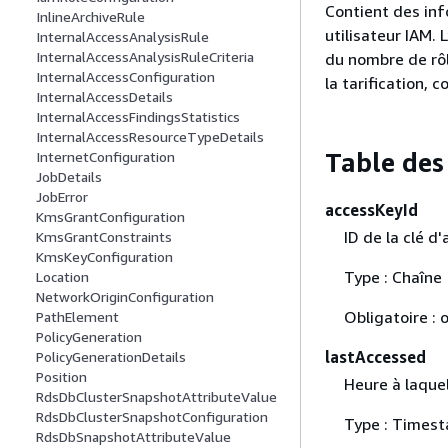
Contient des inf
InlineArchiveRule
utilisateur IAM. 
InternalAccessAnalysisRule
InternalAccessAnalysisRuleCriteria
du nombre de rôl
InternalAccessConfiguration
la tarification, 
InternalAccessDetails
InternalAccessFindingsStatistics
InternalAccessResourceTypeDetails
Table des
InternetConfiguration
JobDetails
JobError
accessKeyId
KmsGrantConfiguration
ID de la clé d
KmsGrantConstraints
KmsKeyConfiguration
Type : Chaîne
Location
NetworkOriginConfiguration
Obligatoire : o
PathElement
PolicyGeneration
lastAccessed
PolicyGenerationDetails
Position
Heure à laquel
RdsDbClusterSnapshotAttributeValue
RdsDbClusterSnapshotConfiguration
Type : Times
RdsDbSnapshotAttributeValue