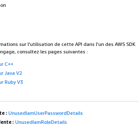
non
rmations sur l'utilisation de cette API dans l'un des AWS SDK
angage, consultez les pages suivantes :
ur C++
r Java V2
r Ruby V3
e :
UnusedIamUserPasswordDetails
ente :
UnusedIamRoleDetails