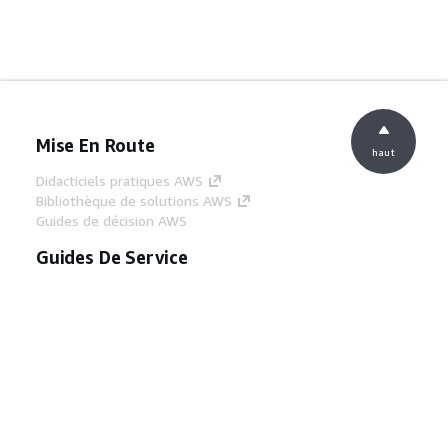
Mise En Route
haut
Didacticiels pratiques AWS
Bibliothèque de solutions AWS
Guides de décision AWS
Guides De Service
Choisir un service d'IA générative
Guides de service AWS
Didacticiels AWS CLI sur GitHub
Outils Pour Développeurs
Bibliothèque d'exemples de code AWS
AWS CLI
Centre de créateur AWS