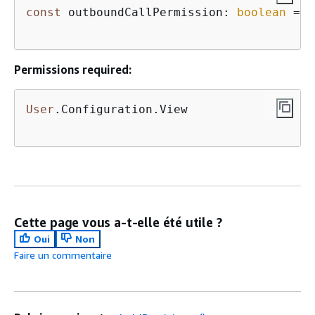
const
 outboundCallPermission: 
boolean
 = 
a
Permissions required:
User
.Configuration.View      

Cette page vous a-t-elle été utile ?
Oui
Non
Faire un commentaire