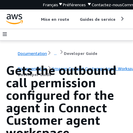
Français
Préférences
Contactez-nous
Comm
Mise en route
Guides de service
Out
Documentation
...
Developer Guide
Gets the outbound
Documentation
Amazon Connect Customer Agent Worksp
Developer Guide
call permission
configured for the
agent in Connect
Customer agent
workspace