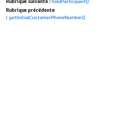
Rubrique suivante :
holdParticipant()
Rubrique précédente
:
getInitialCustomerPhoneNumber()