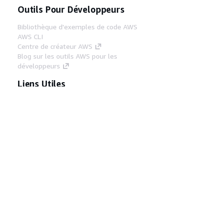
Outils Pour Développeurs
Bibliothèque d'exemples de code AWS
AWS CLI
Centre de créateur AWS
Blog sur les outils AWS pour les
développeurs
Liens Utiles
Téléchargez les documents du serveur MCP
AWS
Connectez-vous à la console AWS
AWS re:Post
Confidentialité
Conditions d'utilisation du
site
Préférences de cookies
© 2026,
Amazon Web Services, Inc. ou ses affiliés. Tous
droits réservés.
Français