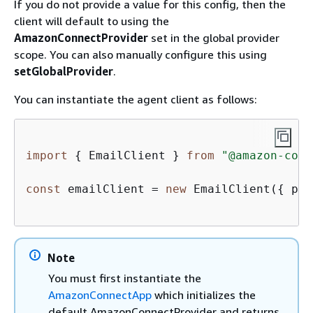
If you do not provide a value for this config, then the
client will default to using the
AmazonConnectProvider
set in the global provider
scope. You can also manually configure this using
setGlobalProvider
.
You can instantiate the agent client as follows:
import
{
 EmailClient } 
from
"@amazon-conn
const
 emailClient = 
new
 EmailClient(
{
 pro
Note
You must first instantiate the
AmazonConnectApp
which initializes the
default AmazonConnectProvider and returns