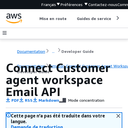
Français
Préférences
Contactez-nous
Comm
Mise en route
Guides de service
Out
Documentation
...
Developer Guide
Connect Customer
Documentation
Amazon Connect Customer Agent Worksp
Developer Guide
agent workspace
Email API
PDF
RSS
Markdown
Mode concentration
Cette page n'a pas été traduite dans votre
langue.
Demande de traduction