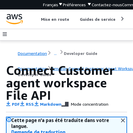
Français
Préférences
Contactez-nous
Comm
Mise en route
Guides de service
Out
Documentation
...
Developer Guide
Connect Customer
Documentation
Amazon Connect Customer Agent Worksp
Developer Guide
agent workspace
File API
PDF
RSS
Markdown
Mode concentration
Cette page n'a pas été traduite dans votre
langue.
Demande de traduction