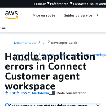
Français
Préférences
Contactez-nous
Comm
Mise en route
Guides de service
Out
Documentation
...
Developer Guide
Handle application
Documentation
Amazon Connect Customer Agent Worksp
Developer Guide
errors in Connect
Customer agent
workspace
PDF
RSS
Markdown
Mode concentration
Cette page n'a pas été traduite dans votre