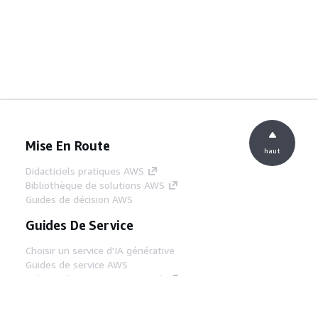
Mise En Route
haut
Didacticiels pratiques AWS
Bibliothèque de solutions AWS
Guides de décision AWS
Guides De Service
Choisir un service d'IA générative
Guides de service AWS
Didacticiels AWS CLI sur GitHub
Outils Pour Développeurs