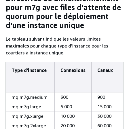
pour m7g avec files d'attente de
quorum pour le déploiement
d'une instance unique
Le tableau suivant indique les valeurs limites
maximales
pour chaque type d'instance pour les
courtiers à instance unique.
Type d'instance
Connexions
Canaux
C
p
mq.m7g.medium
300
900
1
mq.m7g.large
5 000
15 000
1
mq.m7g.xlarge
10 000
30 000
1
mq.m7g.2xlarge
20 000
60 000
1