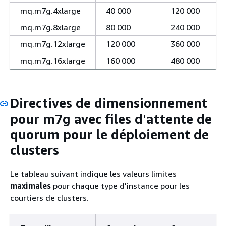
mq.m7g.4xlarge
40 000
120 000
1
mq.m7g.8xlarge
80 000
240 000
1
mq.m7g.12xlarge
120 000
360 000
1
mq.m7g.16xlarge
160 000
480 000
1
Directives de dimensionnement
pour m7g avec files d'attente de
quorum pour le déploiement de
clusters
Le tableau suivant indique les valeurs limites
maximales
pour chaque type d'instance pour les
courtiers de clusters.