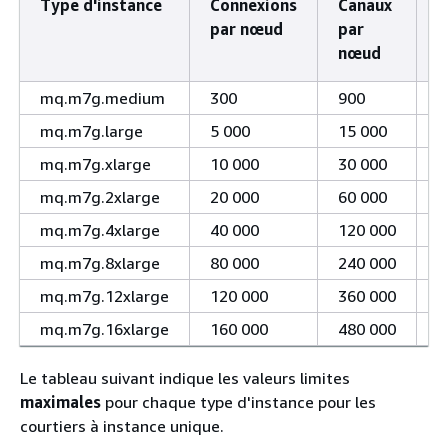
Type d'instance
Connexions
Canaux
C
par nœud
par
p
nœud
mq.m7g.medium
300
900
1
mq.m7g.large
5 000
15 000
1
mq.m7g.xlarge
10 000
30 000
1
mq.m7g.2xlarge
20 000
60 000
1
mq.m7g.4xlarge
40 000
120 000
1
mq.m7g.8xlarge
80 000
240 000
1
mq.m7g.12xlarge
120 000
360 000
1
mq.m7g.16xlarge
160 000
480 000
1
Le tableau suivant indique les valeurs limites
maximales
pour chaque type d'instance pour les
courtiers à instance unique.