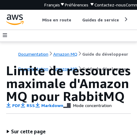
Français
Préférences
Contactez-nous
Comm
Mise en route
Guides de service
Out
Documentation
Amazon MQ
Guide du développeur
Limite de ressources
Documentation
Amazon MQ
Guide du développeur
maximale d'Amazon
MQ pour RabbitMQ
PDF
RSS
Markdown
Mode concentration
Sur cette page