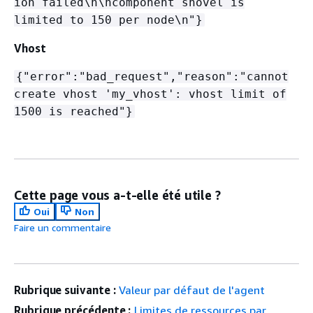
ion failed\n\ncomponent shovel is
limited to 150 per node\n"}
Vhost
{
"error":"bad_request","reason":"cannot
create vhost 'my_vhost': vhost limit of
1500 is reached"}
Cette page vous a-t-elle été utile ?
Oui
Non
Faire un commentaire
Rubrique suivante :
Valeur par défaut de l'agent
Rubrique précédente :
Limites de ressources par