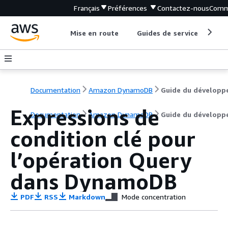
Français
Préférences
Contactez-nous
Comm
Mise en route
Guides de service
Out
Documentation
Amazon DynamoDB
Guide du développ
Expressions de
Documentation
Amazon DynamoDB
Guide du développ
condition clé pour
l’opération Query
dans DynamoDB
PDF
RSS
Markdown
Mode concentration