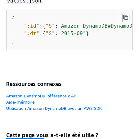
.
values.json
{
":id"
:
{
"S"
:
"Amazon DynamoDB#DynamoDB 
":dt"
:
{
"S"
:
"2015-09"
}

}
Ressources connexes
Amazon DynamoDB Référence d'API
Aide-mémoire
Utilisation Amazon DynamoDB avec un AWS SDK
Cette page vous a-t-elle été utile ?