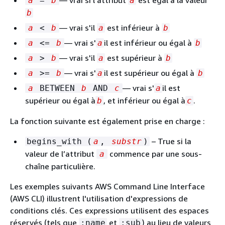
a
=
b
a
b
— vrai s'il
est inférieur à
a
<
b
a
b
— vrai s'
il est inférieur ou égal à
a
<=
b
a
b
— vrai s'il
est supérieur à
a
>
b
a
b
— vrai s'
il est supérieur ou égal à
a
>=
b
a
b
— vrai s'
il est
a
BETWEEN
b
AND
c
a
supérieur ou égal à
, et inférieur ou égal à
.
b
c
La fonction suivante est également prise en charge :
– True si la
begins_with (
a
,
substr
)
valeur de l’attribut
commence par une sous-
a
chaîne particulière.
Les exemples suivants AWS Command Line Interface
(AWS CLI) illustrent l'utilisation d'expressions de
conditions clés. Ces expressions utilisent des espaces
réservés (tels que
et
) au lieu de valeurs
:name
:sub