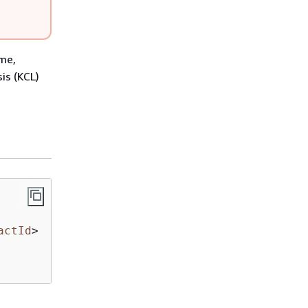
mme,
is (KCL)
actId
>