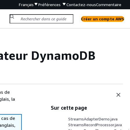
Français
Préférences
Contactez-nous
Commentaire
Créer un compte AWS
tateur DynamoDB
as de
lais, la
Sur cette page
 cas de
StreamsAdapterDemo.java
anglais,
StreamsRecordProcessor.java