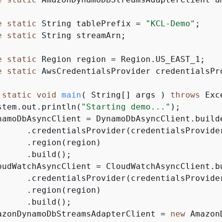
e
static
 String tablePrefix = 
"KCL-Demo"
;

e
static
 String streamArn;

e
static
 Region region = Region.US_EAST_1;

e
static
 AwsCredentialsProvider credentialsPr
static
void
main
( String[] args )
throws
 Exc
stem.out.println(
"Starting demo..."
);

namoDbAsyncClient = DynamoDbAsyncClient.builde
      .credentialsProvider(credentialsProvider
      .region(region)

     .build();

oudWatchAsyncClient = CloudWatchAsyncClient.bu
      .credentialsProvider(credentialsProvider
      .region(region)

     .build();

azonDynamoDbStreamsAdapterClient = 
new
 Amazon