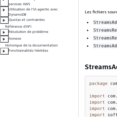
services AWS
Utilisation de l'IA agentic avec
Les fichiers sour
DynamoDB
Quotas et contraintes
StreamsAd
Référence d’API
StreamsRe
Résolution de problème
StreamsRe
Annexe
Historique de la documentation
StreamsAd
Fonctionnalités héritées
StreamsA
package
 co
import
import
import
import