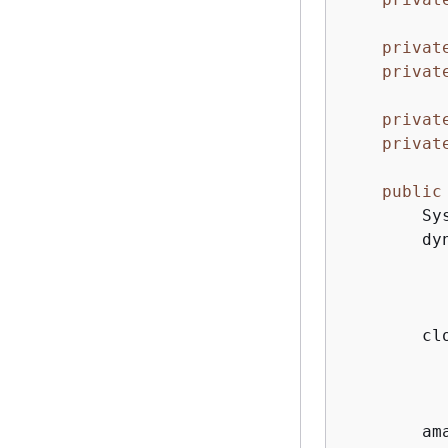
privat
privat
privat
privat
public
        Sy
        dy
          
          
           
        cl
          
          
           
        am