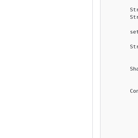
        St
        St
        set
        St
          
        Sh
        Co
          
          
          
          