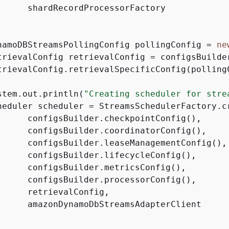
      shardRecordProcessorFactory

namoDBStreamsPollingConfig pollingConfig = 
ne
trievalConfig retrievalConfig = configsBuilder
trievalConfig.retrievalSpecificConfig(pollingC
stem.out.println(
"Creating scheduler for stre
heduler scheduler = StreamsSchedulerFactory.cr
      configsBuilder.checkpointConfig(),

      configsBuilder.coordinatorConfig(),

      configsBuilder.leaseManagementConfig(),

      configsBuilder.lifecycleConfig(),

      configsBuilder.metricsConfig(),

      configsBuilder.processorConfig(),

      retrievalConfig,

      amazonDynamoDbStreamsAdapterClient
