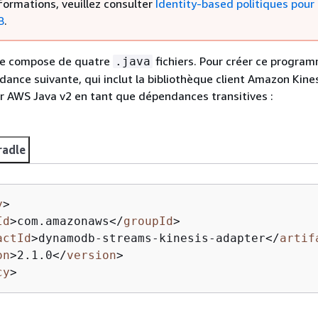
formations, veuillez consulter
Identity-based politiques pour
B
.
se compose de quatre
fichiers. Pour créer ce progra
.java
dance suivante, qui inclut la bibliothèque client Amazon Kines
ur AWS Java v2 en tant que dépendances transitives :
radle
y
>
Id
>
com.amazonaws
</
groupId
>
actId
>
dynamodb-streams-kinesis-adapter
</
artif
on
>
2.1.0
</
version
>
cy
>