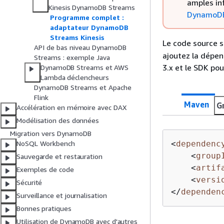
amples in
Kinesis DynamoDB Streams
DynamoD
Programme complet :
adaptateur DynamoDB
Streams Kinesis
Le code source 
API de bas niveau DynamoDB
ajoutez la dépen
Streams : exemple Java
3.x et le SDK po
DynamoDB Streams et AWS
Lambda déclencheurs
DynamoDB Streams et Apache
Flink
Maven
G
Accélération en mémoire avec DAX
Modélisation des données
Migration vers DynamoDB
<
dependenc
NoSQL Workbench
<
group
Sauvegarde et restauration
<
artif
Exemples de code
<
versi
Sécurité
</
dependen
Surveillance et journalisation
Bonnes pratiques
Utilisation de DynamoDB avec d'autres