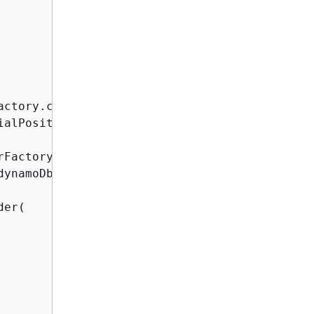
actory.createSingleStreamTracker(streamArn,

ialPosition(InitialPositionInStream.TRIM_HORIZ
Factory =

dynamoDbAsyncClient, destTable);

er(
