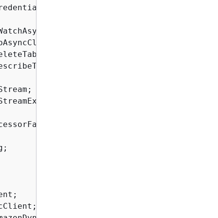
;

nt;

Client;

mazonDynamoDbStreamsAdapterClient;
