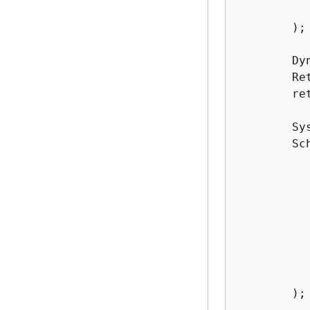
          
        );

        Dy
        Re
        re
        Sy
        Sc
          
          
          
          
          
          
          
          
        );
