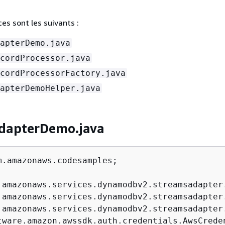
ces sont les suivants :
apterDemo.java
cordProcessor.java
cordProcessorFactory.java
apterDemoHelper.java
dapterDemo.java
m.amazonaws.codesamples;
