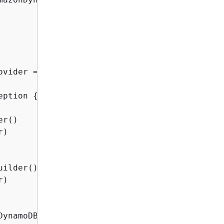
ovider = DefaultCredentialsProvider.create();

eption 
{
r()

)

ilder()

)

DynamoDBStreamsAdapterClient(credentialsProvid