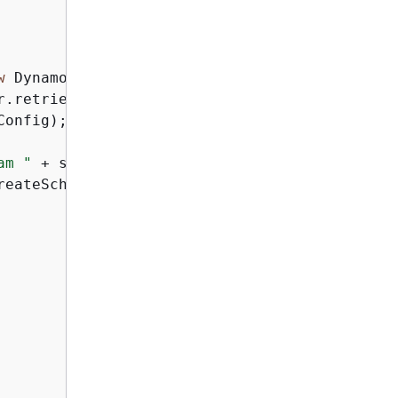
w
 DynamoDBStreamsPollingConfig(amazonDynamoDb
.retrievalConfig();

onfig);

am "
 + streamArn);

eateScheduler(
