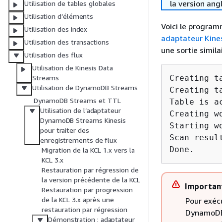
la version ang
Utilisation de tables globales
Utilisation d’éléments
Voici le program
Utilisation des index
adaptateur Kin
Utilisation des transactions
une sortie similai
Utilisation des flux
Utilisation de Kinesis Data
Creating t
Streams
Utilisation de DynamoDB Streams
Creating t
DynamoDB Streams et TTL
Table is ac
Utilisation de l’adaptateur
Creating w
DynamoDB Streams Kinesis
Starting wo
pour traiter des
Scan result
enregistrements de flux
Migration de la KCL 1.x vers la
KCL 3.x
Restauration par régression de
la version précédente de la KCL
Importan
Restauration par progression
de la KCL 3.x après une
Pour exéc
restauration par régression
DynamoDB 
Démonstration : adaptateur