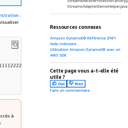
StreamsRecordProcessorFactory.j
StreamsAdapterDemoHelper.java
stration :
visualiser
Ressources connexes
Amazon DynamoDB Référence d'API
Aide-mémoire
Utilisation Amazon DynamoDB avec un
AWS SDK
111122223333:table/KCL-Demo-src/stream/2015-05
Cette page vous a-t-elle été
utile ?
Oui
Non
Faire un commentaire
accès à
s