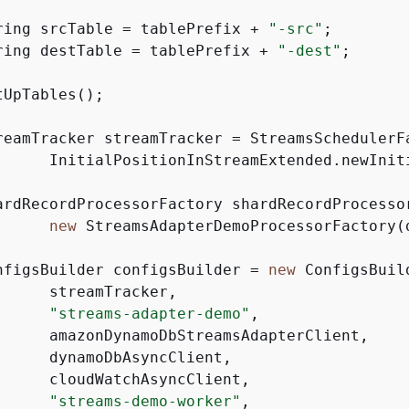
ring srcTable = tablePrefix + 
"-src"
;

ring destTable = tablePrefix + 
"-dest"
;

UpTables();

reamTracker streamTracker = StreamsSchedulerF
      InitialPositionInStreamExtended.newInit
ardRecordProcessorFactory shardRecordProcessor
new
 StreamsAdapterDemoProcessorFactory(
nfigsBuilder configsBuilder = 
new
 ConfigsBuild
      streamTracker,

"streams-adapter-demo"
,

      amazonDynamoDbStreamsAdapterClient,

      dynamoDbAsyncClient,

      cloudWatchAsyncClient,

"streams-demo-worker"
,
