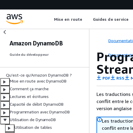
Mise en route
Guides de service
Documentati
Amazon DynamoDB
Progr
Documentati
Guide du développeur
Strea
Qu’est-ce qu’Amazon DynamoDB ?
PDF
RSS
M
Mise en route avec DynamoDB
Comment ça marche
Les traductions 
Lectures et écritures
conflit entre le 
Capacité de débit DynamoDB
version anglaise
Programmation avec DynamoDB
Utilisation de DynamoDB
Les traduction
Utilisation de tables
conflit entre 