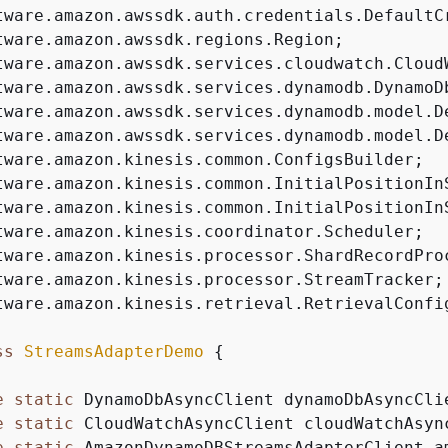
tware.amazon.kinesis.retrieval.RetrievalConfig
ss
StreamsAdapterDemo
{
e
static
 DynamoDbAsyncClient dynamoDbAsyncClie
e
static
 CloudWatchAsyncClient cloudWatchAsync
e
static
 AmazonDynamoDBStreamsAdapterClient a