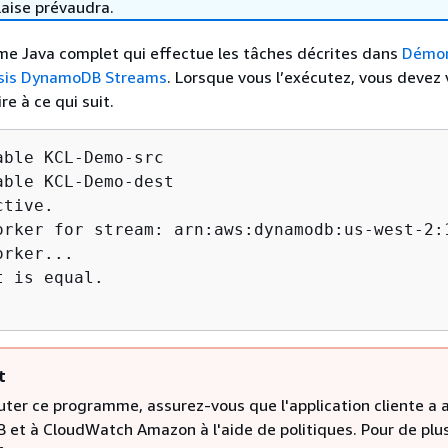
laise prévaudra.
me Java complet qui effectue les tâches décrites dans
Démon
esis DynamoDB Streams
. Lorsque vous l’exécutez, vous devez 
re à ce qui suit.
able KCL-Demo-src

able KCL-Demo-dest

tive.

orker for stream: arn:aws:dynamodb:us-west-2:
rker...

 is equal.

t
uter ce programme, assurez-vous que l'application cliente a 
et à CloudWatch Amazon à l'aide de politiques. Pour de plu