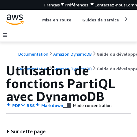
Français
Préférences
Contactez-nous
Comm
Mise en route
Guides de service
Out
Documentation
Amazon DynamoDB
Guide du développ
Utilisation de
Documentation
Amazon DynamoDB
Guide du développ
fonctions PartiQL
avec DynamoDB
PDF
RSS
Markdown
Mode concentration
Sur cette page