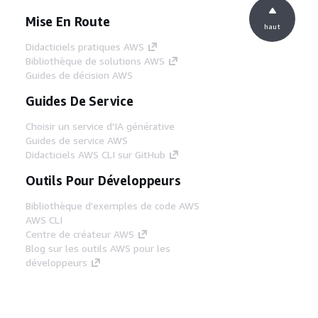
Mise En Route
haut
Didacticiels pratiques AWS
Bibliothèque de solutions AWS
Guides de décision AWS
Guides De Service
Choisir un service d'IA générative
Guides de service AWS
Didacticiels AWS CLI sur GitHub
Outils Pour Développeurs
Bibliothèque d'exemples de code AWS
AWS CLI
Centre de créateur AWS
Blog sur les outils AWS pour les
développeurs
Liens Utiles
Téléchargez les documents du serveur MCP