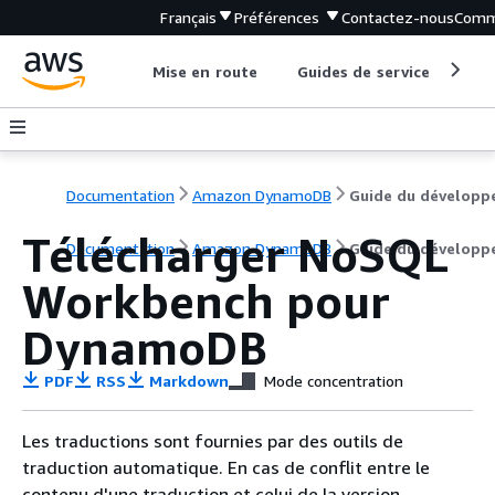
Français
Préférences
Contactez-nous
Comm
Mise en route
Guides de service
Out
Documentation
Amazon DynamoDB
Guide du développ
Télécharger NoSQL
Documentation
Amazon DynamoDB
Guide du développ
Workbench pour
DynamoDB
PDF
RSS
Markdown
Mode concentration
Les traductions sont fournies par des outils de
traduction automatique. En cas de conflit entre le
contenu d'une traduction et celui de la version