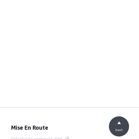
Mise En Route
haut
Didacticiels pratiques AWS