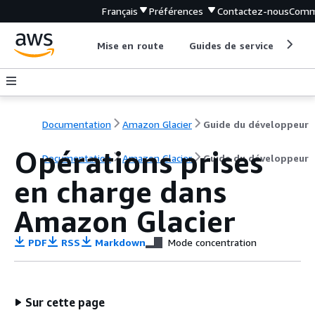
Français
Préférences
Contactez-nous
Comm
Mise en route
Guides de service
Out
Documentation
Amazon Glacier
Guide du développeur
Opérations prises
Documentation
Amazon Glacier
Guide du développeur
en charge dans
Amazon Glacier
PDF
RSS
Markdown
Mode concentration
Sur cette page